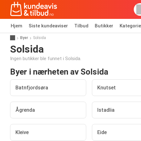
Hjem
Siste kundeaviser
Tilbud
Butikker
Kategorie
Byer
Solsida
Solsida
Ingen butikker ble funnet i Solsida.
Byer i nærheten av Solsida
Batnfjordsøra
Knutset
Ågrenda
Istadlia
Kleive
Eide