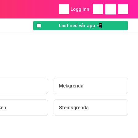
Logg inn
Last ned vår app 📲
Mekgrenda
ken
Steinsgrenda