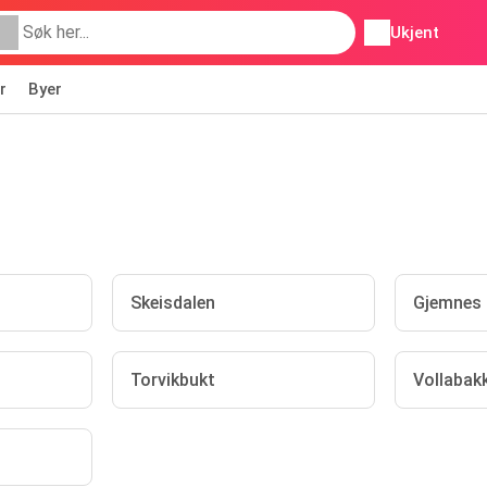
Ukjent
r
Byer
Skeisdalen
Gjemnes
Torvikbukt
Vollabak