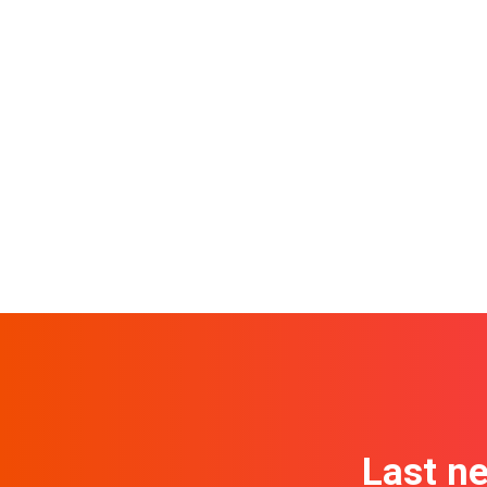
Last n