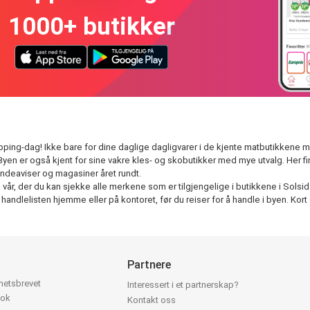
1000+ butikker
ping-dag! Ikke bare for dine daglige dagligvarer i de kjente matbutikkene men 
 Byen er også kjent for sine vakre kles- og skobutikker med mye utvalg. Her f
undeaviser og magasiner året rundt.
r, der du kan sjekke alle merkene som er tilgjengelige i butikkene i Solsida. V
dlelisten hjemme eller på kontoret, før du reiser for å handle i byen. Kort 
Partnere
yhetsbrevet
Interessert i et partnerskap?
ook
Kontakt oss