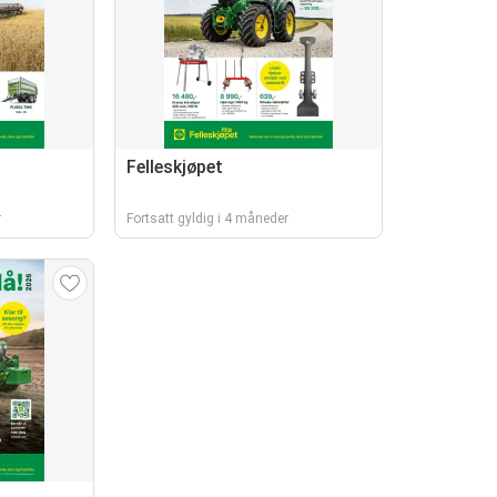
Felleskjøpet
r
Fortsatt gyldig i 4 måneder