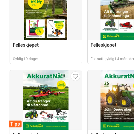
Felleskjøpet
Felleskjøpet
Gyldig i 9 dager
Fortsatt gyldig i 4 månede
Tips