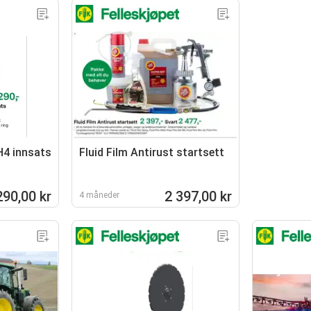
H4 innsats
Fluid Film Antirust startsett
290,00 kr
2 397,00 kr
4 måneder