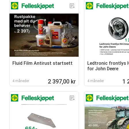
Fluid Film Antirust startsett
Ledtronic frontlys 
for John Deere
2 397,00 kr
1 
4 måneder
4 måneder