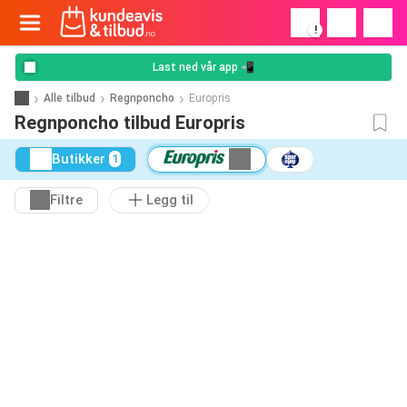
!
Last ned vår app 📲
Alle tilbud
Regnponcho
Europris
Regnponcho tilbud Europris
Butikker
1
Filtre
Legg til