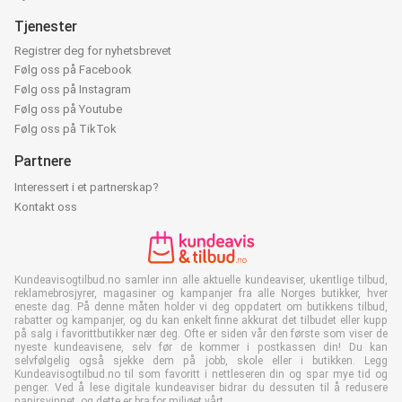
Tjenester
Registrer deg for nyhetsbrevet
Følg oss på Facebook
Følg oss på Instagram
Følg oss på Youtube
Følg oss på TikTok
Partnere
Interessert i et partnerskap?
Kontakt oss
Kundeavisogtilbud.no samler inn alle aktuelle kundeaviser, ukentlige tilbud,
reklamebrosjyrer, magasiner og kampanjer fra alle Norges butikker, hver
eneste dag. På denne måten holder vi deg oppdatert om butikkens tilbud,
rabatter og kampanjer, og du kan enkelt finne akkurat det tilbudet eller kupp
på salg i favorittbutikker nær deg. Ofte er siden vår den første som viser de
nyeste kundeavisene, selv før de kommer i postkassen din! Du kan
selvfølgelig også sjekke dem på jobb, skole eller i butikken. Legg
Kundeavisogtilbud.no til som favoritt i nettleseren din og spar mye tid og
penger. Ved å lese digitale kundeaviser bidrar du dessuten til å redusere
papirsvinnet, og dette er bra for miljøet vårt.