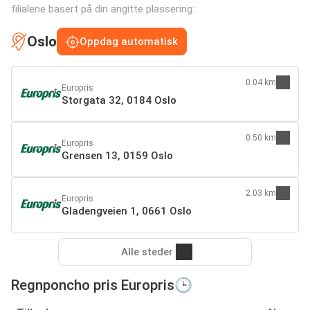
filialene basert på din angitte plassering:
Oslo
Oppdag automatisk
0.04 km
Europris
Storgata 32, 0184 Oslo
0.50 km
Europris
Grensen 13, 0159 Oslo
2.03 km
Europris
Gladengveien 1, 0661 Oslo
Alle steder
Regnponcho pris Europris🕒