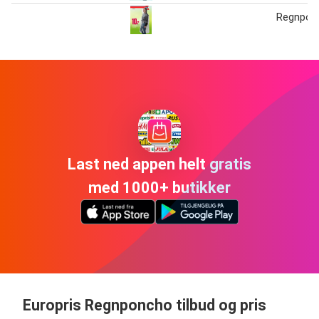
Regnpon
Last ned appen helt gratis
med 1000+ butikker
Europris Regnponcho tilbud og pris