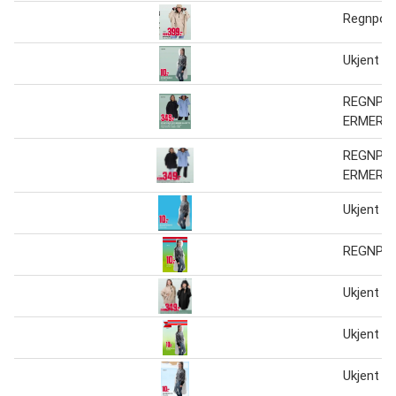
Regnpon
Ukjent r
REGNPO
ERMER O
REGNPO
ERMER O
Ukjent r
REGNPO
Ukjent r
Ukjent r
Ukjent r