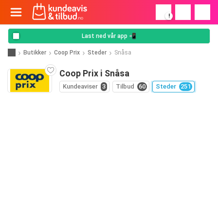
!
Last ned vår app 📲
Butikker
Coop Prix
Steder
Snåsa
Coop Prix i Snåsa
Kundeaviser
3
Tilbud
60
Steder
251