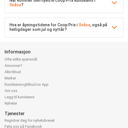
Når kommer den nyeste Coop Prix kundeavis i
Snåsa
?
Hva er åpningstidene for Coop Prix i
Snåsa
, også på
helligdager som jul og nyttår?
Informasjon
Ofte stilte spørsmål
Annonser?
Alle tilbud
Merker
Kundeavisogtilbud.no App
Om oss
Legg til kundeavis
Nyheter
Tjenester
Registrer deg for nyhetsbrevet
Følg oss på Facebook