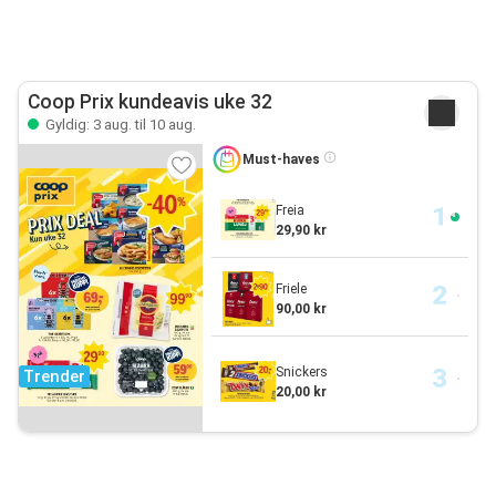
Coop Prix kundeavis uke 32
Gyldig: 3 aug. til 10 aug.
Must-haves
Freia
29,90 kr
Friele
90,00 kr
Snickers
Trender
20,00 kr