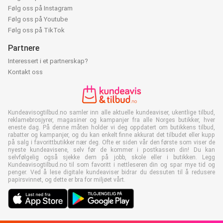
Følg oss på Instagram
Følg oss på Youtube
Følg oss på TikTok
Partnere
Interessert i et partnerskap?
Kontakt oss
Kundeavisogtilbud.no samler inn alle aktuelle kundeaviser, ukentlige tilbud,
reklamebrosjyrer, magasiner og kampanjer fra alle Norges butikker, hver
eneste dag. På denne måten holder vi deg oppdatert om butikkens tilbud,
rabatter og kampanjer, og du kan enkelt finne akkurat det tilbudet eller kupp
på salg i favorittbutikker nær deg. Ofte er siden vår den første som viser de
nyeste kundeavisene, selv før de kommer i postkassen din! Du kan
selvfølgelig også sjekke dem på jobb, skole eller i butikken. Legg
Kundeavisogtilbud.no til som favoritt i nettleseren din og spar mye tid og
penger. Ved å lese digitale kundeaviser bidrar du dessuten til å redusere
papirsvinnet, og dette er bra for miljøet vårt.