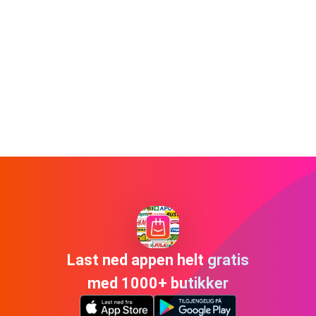
Last ned appen helt gratis
med 1000+ butikker