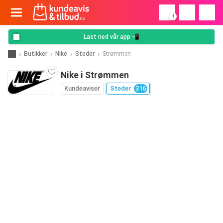
!
Last ned vår app 📲
Butikker
Nike
Steder
Strømmen
Nike i Strømmen
Kundeaviser
Steder
316