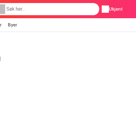
Ukjent
r
Byer
d