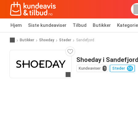
Hjem
Siste kundeaviser
Tilbud
Butikker
Kategorie
Butikker
Shoeday
Steder
Sandefjord
Shoeday i Sandefjor
Kundeaviser
1
Steder
55
Til nettsiden