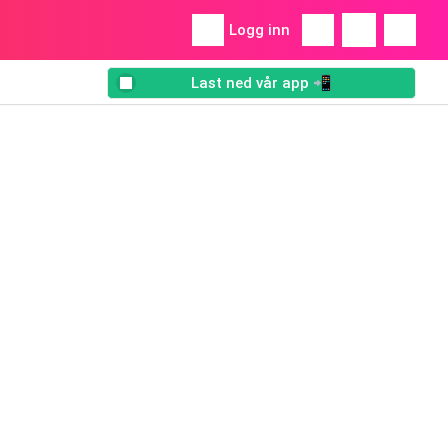
Logg inn
Last ned vår app 📲