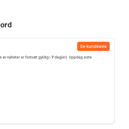
jord
Se kundeavis
av nyheter er fortsatt gyldig i
7
dag(er). Oppdag siste