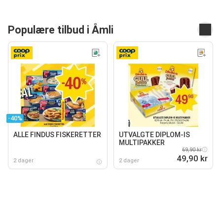
Populære tilbud i Åmli
-40%
ALLE FINDUS FISKERETTER
UTVALGTE DIPLOM-IS
MULTIPAKKER
69,90 kr
49,90 kr
2 dager
2 dager