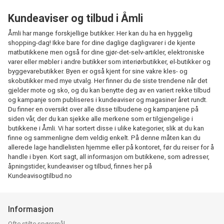
Kundeaviser og tilbud i Åmli
Åmli har mange forskjellige butikker. Her kan du ha en hyggelig
shopping-dag! Ikke bare for dine daglige dagligvarer i de kjente
matbutikkene men også for dine gjør-det-selv-artikler, elektroniske
varer eller møbler i andre butikker som interiørbutikker, el-butikker og
byggevarebutikker. Byen er også kjent for sine vakre kles- og
skobutikker med mye utvalg. Her finner du de siste trendene når det
gjelder mote og sko, og du kan benytte deg av en variert rekke tilbud
og kampanje som publiseres i kundeaviser og magasiner året rundt.
Du finner en oversikt over alle disse tilbudene og kampanjene på
siden vår, der du kan sjekke alle merkene som er tilgjengelige i
butikkene i Åmli. Vi har sortert disse i ulike kategorier, slik at du kan
finne og sammenligne dem veldig enkelt. På denne måten kan du
allerede lage handlelisten hjemme eller på kontoret, før du reiser for å
handle i byen. Kort sagt, all informasjon om butikkene, som adresser,
åpningstider, kundeaviser og tilbud, finnes her på
Kundeavisogtilbud.no
Informasjon
Ofte stilte spørsmål