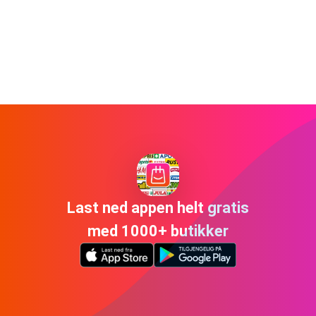
Last ned appen helt gratis
med 1000+ butikker