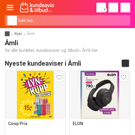
!
Byer
Åmli
Åmli
Se alle butikker, kundeaviser og tilbud i Åmli her
Nyeste kundeaviser i Åmli
Coop Prix
ELON