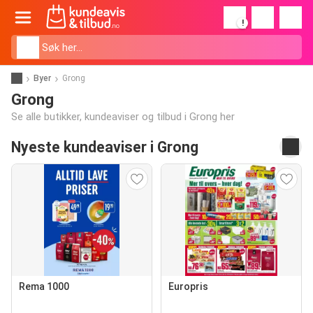
!
Byer
Grong
Grong
Se alle butikker, kundeaviser og tilbud i Grong her
Nyeste kundeaviser i Grong
Rema 1000
Europris