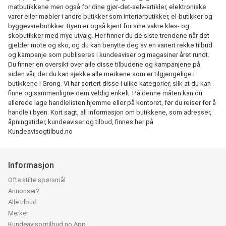
matbutikkene men også for dine gjør-det-selv-artikler, elektroniske
varer eller møbler i andre butikker som interiørbutikker, el-butikker og
byggevarebutikker. Byen er også kjent for sine vakre kles- og
skobutikker med mye utvalg. Her finner du de siste trendene når det
gjelder mote og sko, og du kan benytte deg av en variert rekke tilbud
og kampanje som publiseres i kundeaviser og magasiner året rundt.
Du finner en oversikt over alle disse tilbudene og kampanjene på
siden vår, der du kan sjekke alle merkene som er tilgjengelige i
butikkene i Grong. Vi har sortert disse i ulike kategorier, slik at du kan
finne og sammenligne dem veldig enkelt. På denne måten kan du
allerede lage handlelisten hjemme eller på kontoret, før du reiser for å
handle i byen. Kort sagt, all informasjon om butikkene, som adresser,
åpningstider, kundeaviser og tilbud, finnes her på
Kundeavisogtilbud.no
Informasjon
Ofte stilte spørsmål
Annonser?
Alle tilbud
Merker
Kundeavisogtilbud.no App