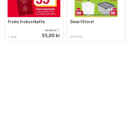
Friele frokostkaffe
SmartStore!
69,90 kr
55,00 kr
1 dag
23 timer