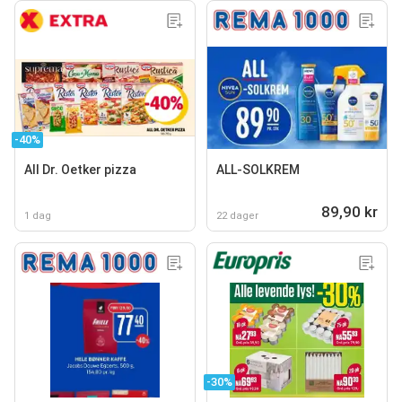
-40%
All Dr. Oetker pizza
ALL-SOLKREM
89,90 kr
1 dag
22 dager
-30%