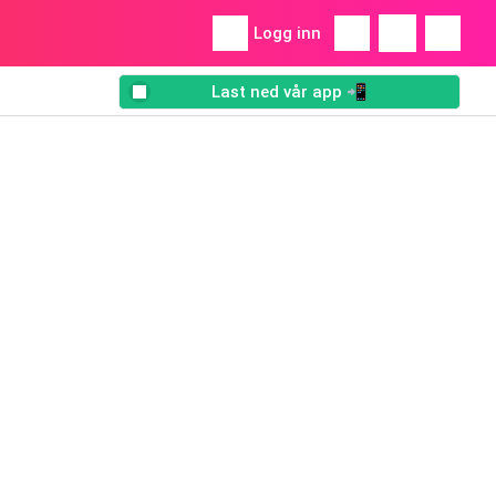
Logg inn
Last ned vår app 📲