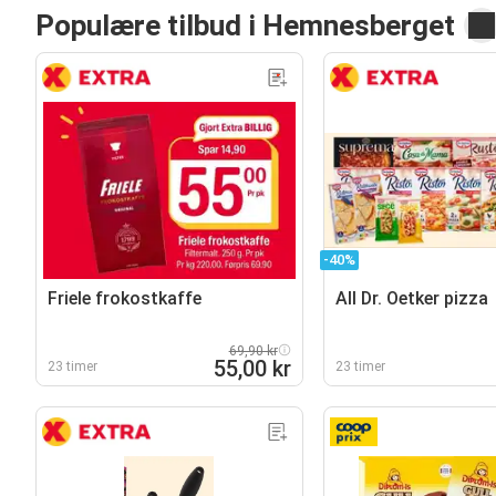
Populære tilbud i Hemnesberget
-40%
Friele frokostkaffe
All Dr. Oetker pizza
69,90 kr
55,00 kr
23 timer
23 timer