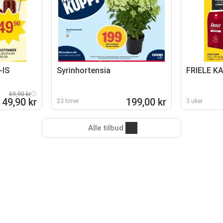
-IS
Syrinhortensia
FRIELE K
69,90 kr
49,90 kr
199,00 kr
23 timer
3 uker
Alle tilbud