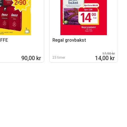
AFFE
Regal grovbakst
17,90 kr
90,00 kr
14,00 kr
23 timer