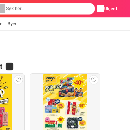
Ukjent
r
Byer
t