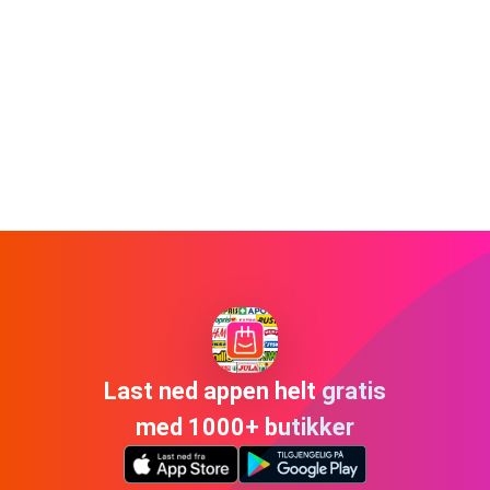
Last ned appen helt gratis
med 1000+ butikker