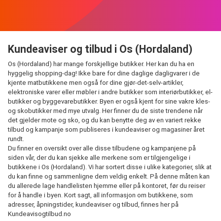
Kundeaviser og tilbud i Os (Hordaland)
Os (Hordaland) har mange forskjellige butikker. Her kan du ha en
hyggelig shopping-dag! Ikke bare for dine daglige dagligvarer i de
kjente matbutikkene men også for dine gjør-det-selv-artikler,
elektroniske varer eller møbler i andre butikker som interiørbutikker, el-
butikker og byggevarebutikker. Byen er også kjent for sine vakre kles-
og skobutikker med mye utvalg. Her finner du de siste trendene når
det gjelder mote og sko, og du kan benytte deg av en variert rekke
tilbud og kampanje som publiseres i kundeaviser og magasiner året
rundt.
Du finner en oversikt over alle disse tilbudene og kampanjene på
siden vår, der du kan sjekke alle merkene som er tilgjengelige i
butikkene i Os (Hordaland). Vi har sortert disse i ulike kategorier, slik at
du kan finne og sammenligne dem veldig enkelt. På denne måten kan
du allerede lage handlelisten hjemme eller på kontoret, før du reiser
for å handle i byen. Kort sagt, all informasjon om butikkene, som
adresser, åpningstider, kundeaviser og tilbud, finnes her på
Kundeavisogtilbud.no