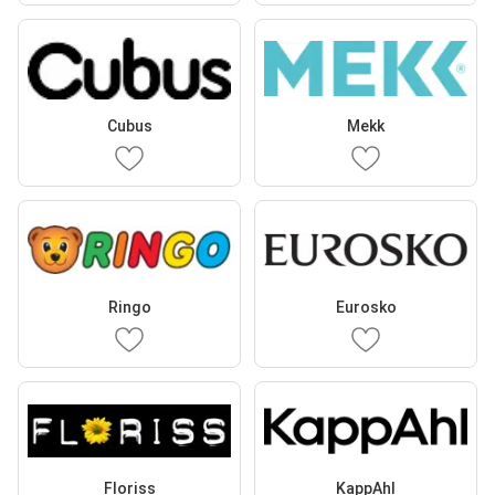
Cubus
Mekk
Ringo
Eurosko
Floriss
KappAhl