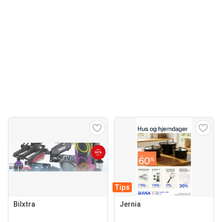
Tips
Bilxtra
Jernia