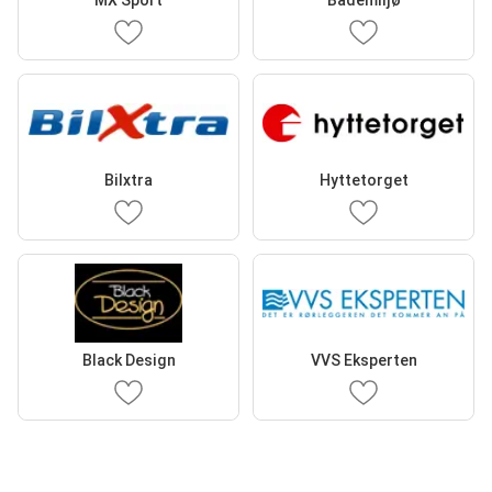
MX Sport
Bademiljø
Bilxtra
Hyttetorget
Black Design
VVS Eksperten