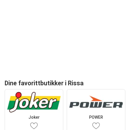
Dine favorittbutikker i Rissa
Joker
POWER