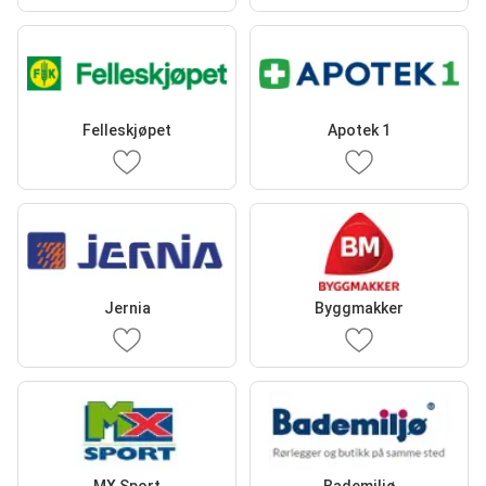
Felleskjøpet
Apotek 1
Jernia
Byggmakker