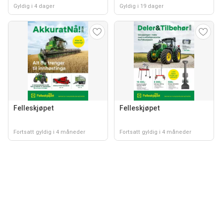
Gyldig i 4 dager
Gyldig i 19 dager
Felleskjøpet
Felleskjøpet
Fortsatt gyldig i 4 måneder
Fortsatt gyldig i 4 måneder