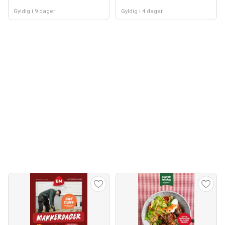
Gyldig i 9 dager
Gyldig i 4 dager