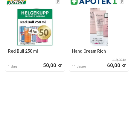
Red Bull 250 ml
Hand Cream Rich
119,90 kr
50,00 kr
60,00 kr
1 dag
11 dager