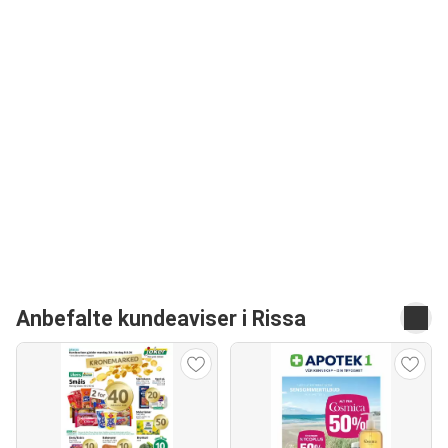
Anbefalte kundeaviser i Rissa