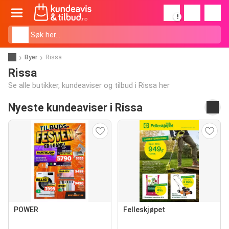
!
Byer
Rissa
Rissa
Se alle butikker, kundeaviser og tilbud i Rissa her
Nyeste kundeaviser i Rissa
POWER
Felleskjøpet