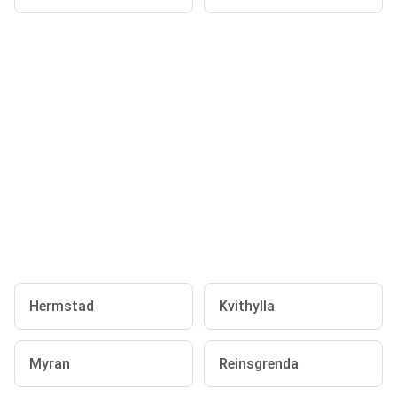
Hermstad
Kvithylla
Myran
Reinsgrenda