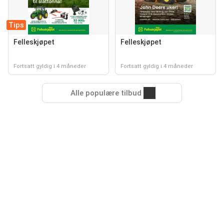
Tips
Felleskjøpet
Felleskjøpet
Fortsatt gyldig i 4 måneder
Fortsatt gyldig i 4 måneder
Alle populære tilbud