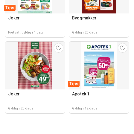
Tips
Joker
Byggmakker
Fortsatt gyldig i 1 dag
Gyldig i 20 dager
Tips
Joker
Apotek 1
Gyldig i 25 dager
Gyldig i 12 dager