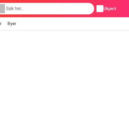
Ukjent
r
Byer