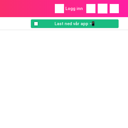
Logg inn
Last ned vår app 📲