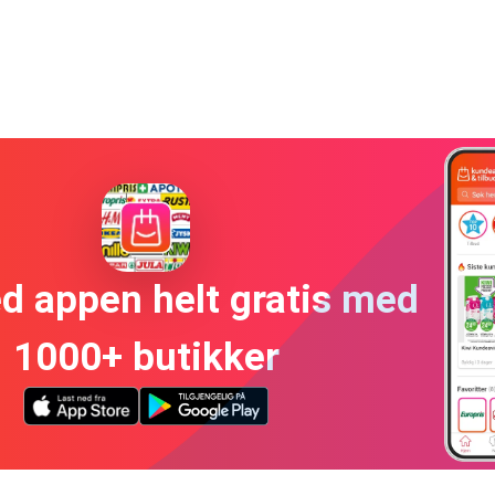
ed appen helt gratis med
1000+ butikker