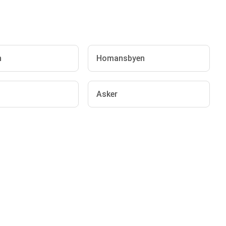
n
Homansbyen
Asker