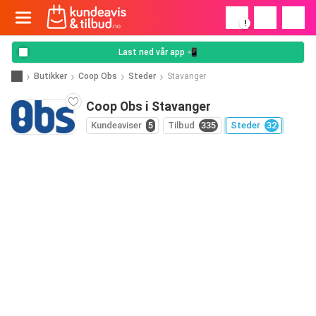
!
Last ned vår app 📲
Butikker
Coop Obs
Steder
Stavanger
Coop Obs i Stavanger
Kundeaviser
5
Tilbud
335
Steder
32