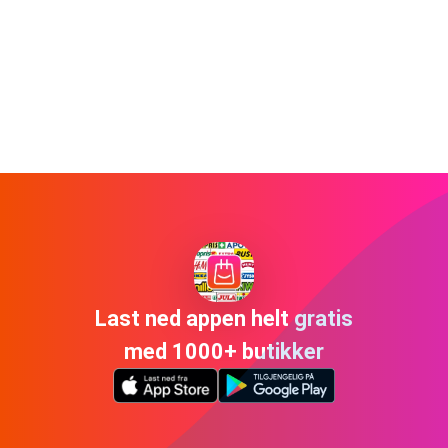
Last ned appen helt gratis
med 1000+ butikker