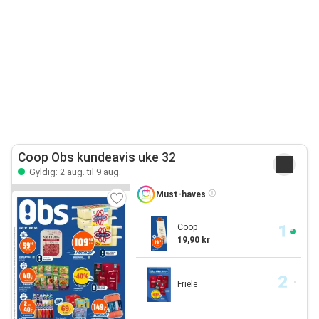
Coop Obs kundeavis uke 32
Gyldig: 2 aug. til 9 aug.
Must-haves
Coop
19,90 kr
Friele