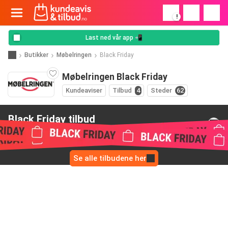
!
Last ned vår app 📲
Butikker
Møbelringen
Black Friday
Møbelringen Black Friday
Kundeaviser
Tilbud
4
Steder
62
Black Friday tilbud
fra Møbelringen
Se alle tilbudene her