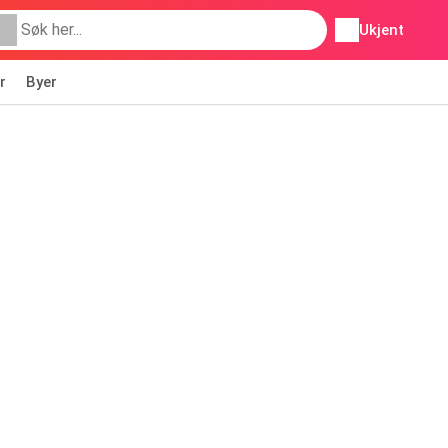
Ukjent
r
Byer