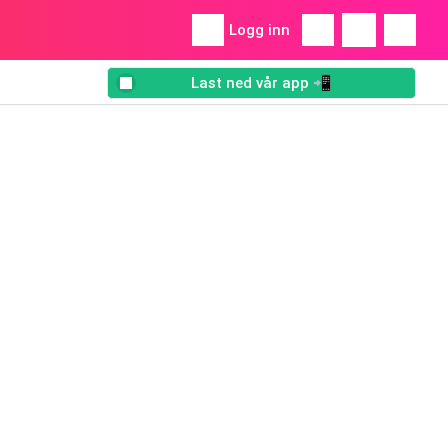
Logg inn
Last ned vår app 📲