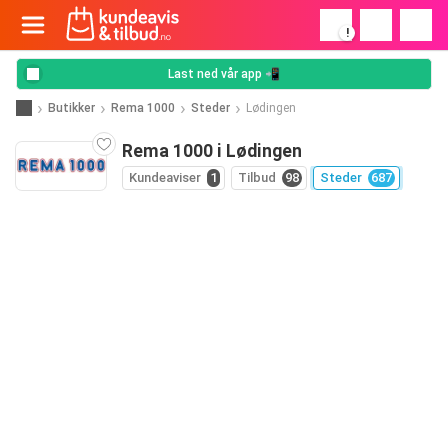
!
Last ned vår app 📲
Butikker
Rema 1000
Steder
Lødingen
Rema 1000 i Lødingen
Kundeaviser
1
Tilbud
98
Steder
687