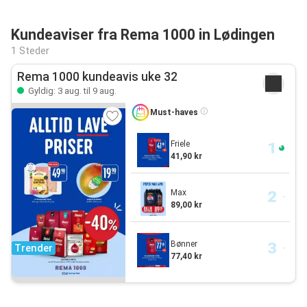
Kundeaviser fra Rema 1000 in Lødingen
1 Steder
Rema 1000 kundeavis uke 32
Gyldig: 3 aug. til 9 aug.
Must-haves
Friele
41,90 kr
Max
89,00 kr
Bønner
Trender
77,40 kr