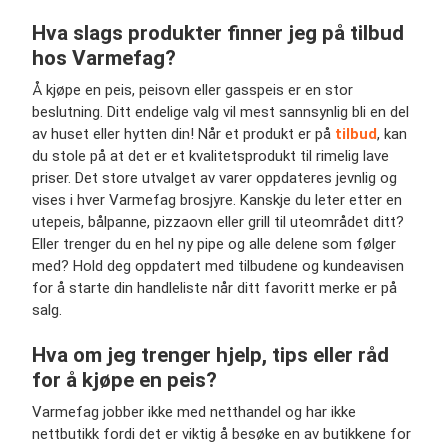
Hva slags produkter finner jeg på tilbud
hos Varmefag?
Å kjøpe en peis, peisovn eller gasspeis er en stor
beslutning. Ditt endelige valg vil mest sannsynlig bli en del
av huset eller hytten din! Når et produkt er på
tilbud
, kan
du stole på at det er et kvalitetsprodukt til rimelig lave
priser. Det store utvalget av varer oppdateres jevnlig og
vises i hver Varmefag brosjyre. Kanskje du leter etter en
utepeis, bålpanne, pizzaovn eller grill til uteområdet ditt?
Eller trenger du en hel ny pipe og alle delene som følger
med? Hold deg oppdatert med tilbudene og kundeavisen
for å starte din handleliste når ditt favoritt merke er på
salg.
Hva om jeg trenger hjelp, tips eller råd
for å kjøpe en peis?
Varmefag jobber ikke med netthandel og har ikke
nettbutikk fordi det er viktig å besøke en av butikkene for