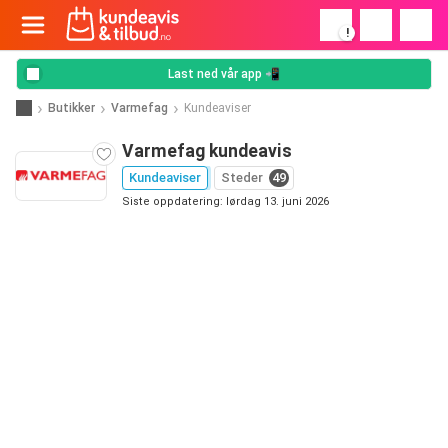
!
Last ned vår app 📲
Butikker
Varmefag
Kundeaviser
Varmefag kundeavis
Kundeaviser
Steder
49
Siste oppdatering: lørdag 13. juni 2026