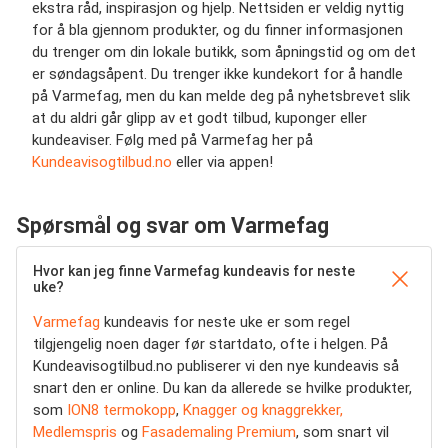
ekstra råd, inspirasjon og hjelp. Nettsiden er veldig nyttig
for å bla gjennom produkter, og du finner informasjonen
du trenger om din lokale butikk, som åpningstid og om det
er søndagsåpent. Du trenger ikke kundekort for å handle
på Varmefag, men du kan melde deg på nyhetsbrevet slik
at du aldri går glipp av et godt tilbud, kuponger eller
kundeaviser. Følg med på Varmefag her på
Kundeavisogtilbud.no
eller via appen!
Spørsmål og svar om Varmefag
Hvor kan jeg finne Varmefag kundeavis for neste
uke?
Varmefag
kundeavis for neste uke er som regel
tilgjengelig noen dager før startdato, ofte i helgen. På
Kundeavisogtilbud.no publiserer vi den nye kundeavis så
snart den er online. Du kan da allerede se hvilke produkter,
som
ION8 termokopp
,
Knagger og knaggrekker,
Medlemspris
og
Fasademaling Premium
, som snart vil