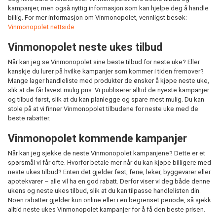
kampanjer, men også nyttig informasjon som kan hjelpe deg å handle
billig. For mer informasjon om Vinmonopolet, vennligst besøk:
Vinmonopolet nettside
Vinmonopolet neste ukes tilbud
Når kan jeg se Vinmonopolet sine beste tilbud for neste uke? Eller
kanskje du lurer på hvilke kampanjer som kommer i tiden fremover?
Mange lager handleliste med produkter de ønsker å kjøpe neste uke,
slik at de får lavest mulig pris. Vi publiserer alltid de nyeste kampanjer
og tilbud først, slik at du kan planlegge og spare mest mulig. Du kan
stole på at vi finner Vinmonopolet tilbudene for neste uke med de
beste rabatter.
Vinmonopolet kommende kampanjer
Når kan jeg sjekke de neste Vinmonopolet kampanjene? Dette er et
spørsmål vi får ofte. Hvorfor betale mer når du kan kjøpe billigere med
neste ukes tilbud? Enten det gjelder fest, ferie, leker, byggevarer eller
apotekvarer – alle vil ha en god rabatt. Derfor viser vi deg både denne
ukens og neste ukes tilbud, slik at du kan tilpasse handlelisten din.
Noen rabatter gjelder kun online eller i en begrenset periode, så sjekk
alltid neste ukes Vinmonopolet kampanjer for å få den beste prisen.