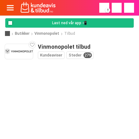
!
Last ned vår app 📲
Butikker
Vinmonopolet
Tilbud
Vinmonopolet tilbud
Kundeaviser
Steder
279