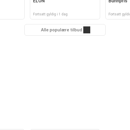
ELON
Bunnpris
Fortsatt gyldig i 1 dag
Fortsatt gyldi
Alle populære tilbud