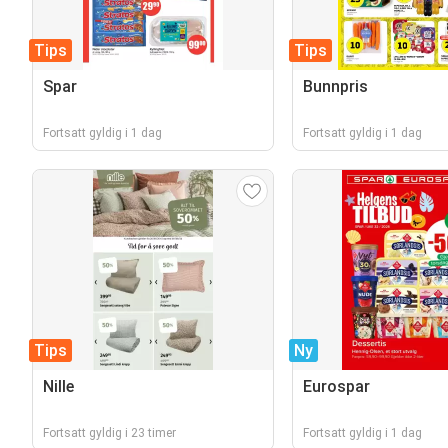
Tips
Tips
Spar
Bunnpris
Fortsatt gyldig i 1 dag
Fortsatt gyldig i 1 dag
Tips
Ny
Nille
Eurospar
Fortsatt gyldig i 23 timer
Fortsatt gyldig i 1 dag