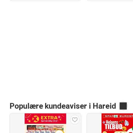
Populære kundeaviser i Hareid