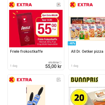
-40%
Friele frokostkaffe
All Dr. Oetker pizza
69,90 kr
55,00 kr
1 dag
1 dag