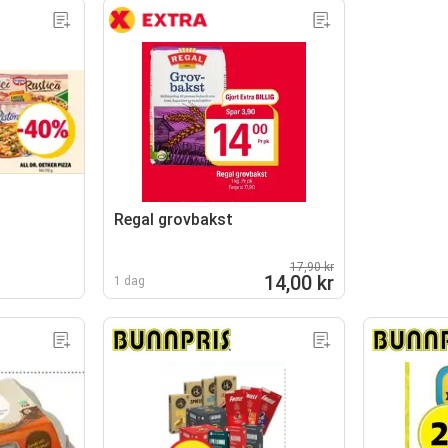
Regal grovbakst
17,90 kr
14,00 kr
1 dag