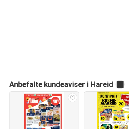
Anbefalte kundeaviser i Hareid