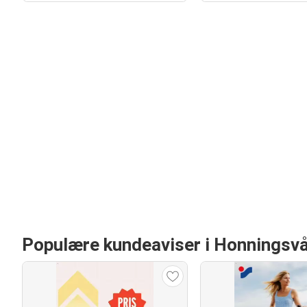
Populære kundeaviser i Honningsv