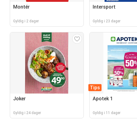
Montér
Intersport
Gyldig i 2 dager
Gyldig i 23 dager
Tips
Joker
Apotek 1
Gyldig i 24 dager
Gyldig i 11 dager