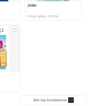
Joker
Fortsatt gyldig i 23 timer
Alle nye kundeaviser