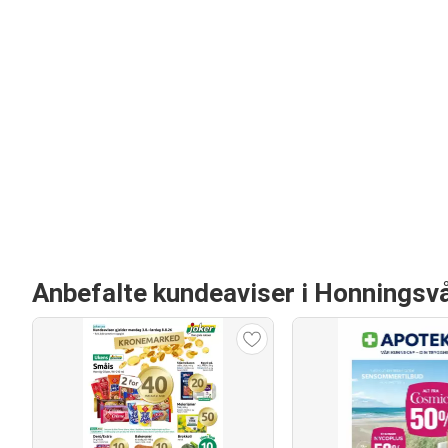
Anbefalte kundeaviser i Honningsv