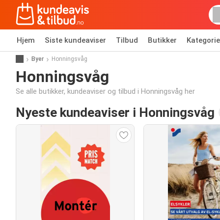
Hjem
Siste kundeaviser
Tilbud
Butikker
Kategorie
Byer
Honningsvåg
Honningsvåg
Se alle butikker, kundeaviser og tilbud i Honningsvåg her
Nyeste kundeaviser i Honningsvåg