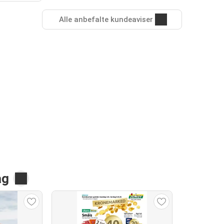
Alle anbefalte kundeaviser
åg