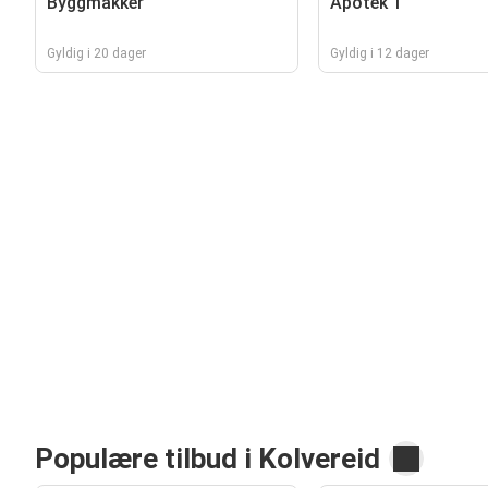
Byggmakker
Apotek 1
Gyldig i 20 dager
Gyldig i 12 dager
Populære tilbud i Kolvereid