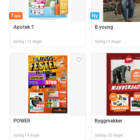
Tips
Ny
Apotek 1
B.young
Gyldig i 12 dager
Gyldig i 5 dager
POWER
Byggmakker
Gyldig i 4 dager
Gyldig i 20 dager