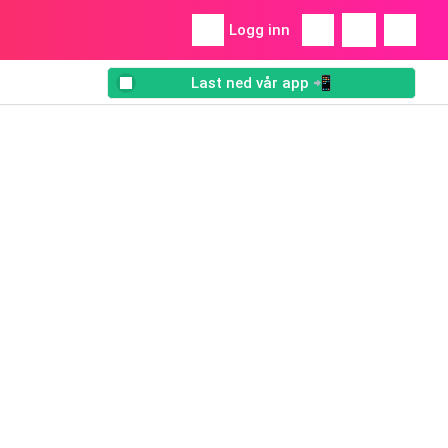
Logg inn
Last ned vår app 📲