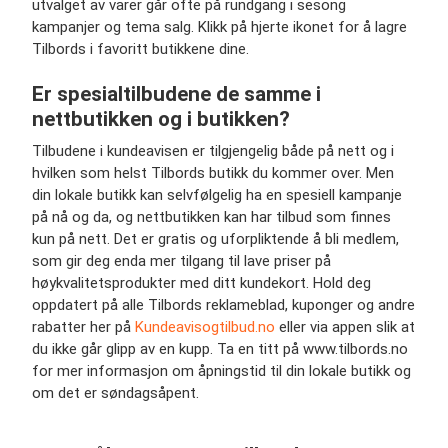
utvalget av varer går ofte på rundgang i sesong
kampanjer og tema salg. Klikk på hjerte ikonet for å lagre
Tilbords i favoritt butikkene dine.
Er spesialtilbudene de samme i
nettbutikken og i butikken?
Tilbudene i kundeavisen er tilgjengelig både på nett og i
hvilken som helst Tilbords butikk du kommer over. Men
din lokale butikk kan selvfølgelig ha en spesiell kampanje
på nå og da, og nettbutikken kan har tilbud som finnes
kun på nett. Det er gratis og uforpliktende å bli medlem,
som gir deg enda mer tilgang til lave priser på
høykvalitetsprodukter med ditt kundekort. Hold deg
oppdatert på alle Tilbords reklameblad, kuponger og andre
rabatter her på
Kundeavisogtilbud.no
eller via appen slik at
du ikke går glipp av en kupp. Ta en titt på www.tilbords.no
for mer informasjon om åpningstid til din lokale butikk og
om det er søndagsåpent.