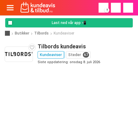
!
Last ned vår app 📲
Butikker
Tilbords
Kundeaviser
Tilbords kundeavis
Kundeaviser
Steder
67
Siste oppdatering: onsdag 8. juli 2026