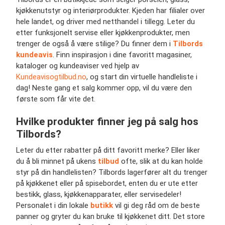
kjøkkenutstyr og interiørprodukter. Kjeden har filialer over
hele landet, og driver med netthandel i tillegg. Leter du
etter funksjonelt servise eller kjøkkenprodukter, men
trenger de også å være stilige? Du finner dem i
Tilbords
kundeavis
. Finn inspirasjon i dine favoritt magasiner,
kataloger og kundeaviser ved hjelp av
Kundeavisogtilbud.no
, og start din virtuelle handleliste i
dag! Neste gang et salg kommer opp, vil du være den
første som får vite det.
Hvilke produkter finner jeg på salg hos
Tilbords?
Leter du etter rabatter på ditt favoritt merke? Eller liker
du å bli minnet på ukens
tilbud
ofte, slik at du kan holde
styr på din handlelisten? Tilbords lagerfører alt du trenger
på kjøkkenet eller på spisebordet, enten du er ute etter
bestikk, glass, kjøkkenapparater, eller servisedeler!
Personalet i din lokale
butikk
vil gi deg råd om de beste
panner og gryter du kan bruke til kjøkkenet ditt. Det store