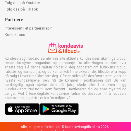
Følg oss på Youtube
Følg oss på TikTok
Partnere
Interessert i et partnerskap?
Kontakt oss
Kundeavisogtilbud.no samler inn alle aktuelle kundeaviser, ukentlige tilbud,
reklamebrosjyrer, magasiner og kampanjer fra alle Norges butikker, hver
eneste dag. På denne måten holder vi deg oppdatert om butikkens tilbud,
rabatter og kampanjer, og du kan enkelt finne akkurat det tilbudet eller kupp
på salg i favorittbutikker nær deg. Ofte er siden vår den første som viser de
nyeste kundeavisene, selv før de kommer i postkassen din! Du kan
selvfølgelig også sjekke dem på jobb, skole eller i butikken. Legg
Kundeavisogtilbud.no til som favoritt i nettleseren din og spar mye tid og
penger. Ved å lese digitale kundeaviser bidrar du dessuten til å redusere
papirsvinnet, og dette er bra for miljøet vårt.
Alle rettigheter forbeholdt © Kundeavisogtilbud.no 2026 |