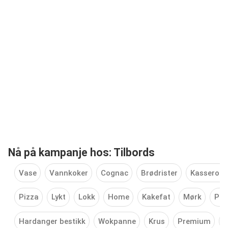
Nå på kampanje hos: Tilbords
Vase
Vannkoker
Cognac
Brødrister
Kasserolle
Pizza
Lykt
Lokk
Home
Kakefat
Mørk
Pås
Hardanger bestikk
Wokpanne
Krus
Premium
A