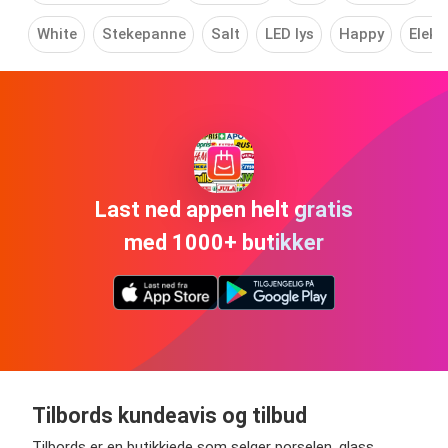
White
Stekepanne
Salt
LED lys
Happy
Elekt
Last ned appen helt gratis
med 1000+ butikker
Tilbords kundeavis og tilbud
Tilbords er en butikkjede som selger porselen, glass,