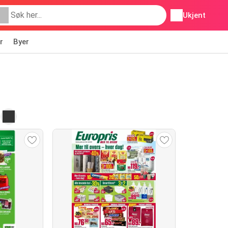
Ukjent
r
Byer