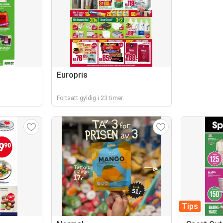
Europris
Fortsatt gyldig i 23 timer
Tips