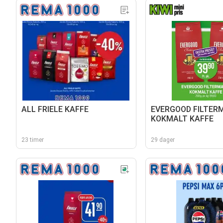
ALL FRIELE KAFFE
EVERGOOD FILTER
KOKMALT KAFFE
23 timer
29 dager