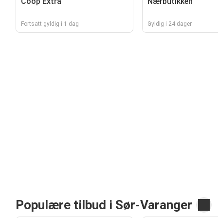
Coop Extra
Nærbutikken
Fortsatt gyldig i 1 dag
Gyldig i 24 dager
Populære tilbud i Sør-Varanger