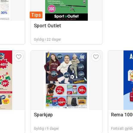
Tips
Sport Outlet
Gyldig i 22 dager
Sparkjøp
Rema 100
Gyldig i 9 dager
Fortsatt gyldi