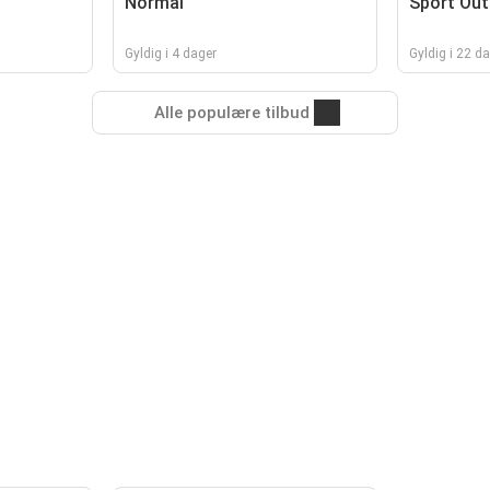
Normal
Sport Out
Gyldig i 4 dager
Gyldig i 22 d
Alle populære tilbud