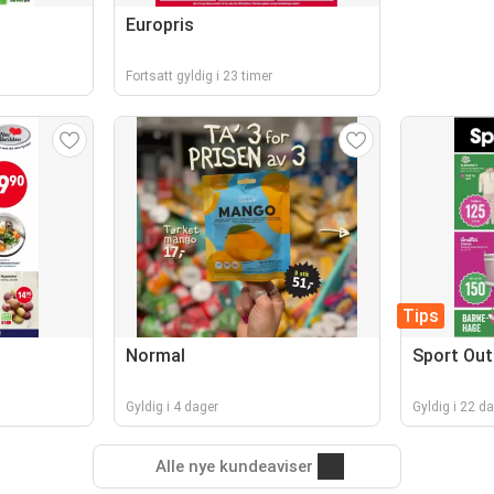
Europris
Fortsatt gyldig i 23 timer
Tips
Normal
Sport Out
Gyldig i 4 dager
Gyldig i 22 d
Alle nye kundeaviser