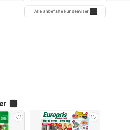
Alle anbefalte kundeaviser
er