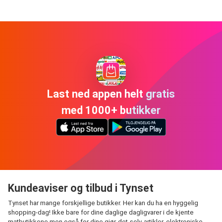
Last ned appen helt gratis
med 1000+ butikker
Kundeaviser og tilbud i Tynset
Tynset har mange forskjellige butikker. Her kan du ha en hyggelig
shopping-dag! Ikke bare for dine daglige dagligvarer i de kjente
matbutikkene men også for dine gjør-det-selv-artikler, elektroniske