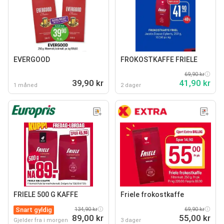
EVERGOOD
FROKOSTKAFFE FRIELE
69,90 kr
39,90 kr
41,90 kr
1 måned
2 dager
FRIELE 500 G KAFFE
Friele frokostkaffe
Snart gyldig
134,90 kr
69,90 kr
89,00 kr
55,00 kr
Gjelder fra i morgen
3 dager