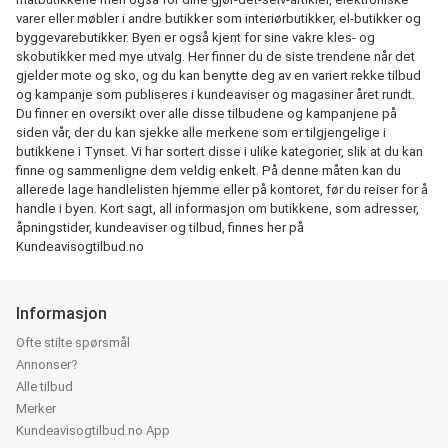
varer eller møbler i andre butikker som interiørbutikker, el-butikker og
byggevarebutikker. Byen er også kjent for sine vakre kles- og
skobutikker med mye utvalg. Her finner du de siste trendene når det
gjelder mote og sko, og du kan benytte deg av en variert rekke tilbud
og kampanje som publiseres i kundeaviser og magasiner året rundt.
Du finner en oversikt over alle disse tilbudene og kampanjene på
siden vår, der du kan sjekke alle merkene som er tilgjengelige i
butikkene i Tynset. Vi har sortert disse i ulike kategorier, slik at du kan
finne og sammenligne dem veldig enkelt. På denne måten kan du
allerede lage handlelisten hjemme eller på kontoret, før du reiser for å
handle i byen. Kort sagt, all informasjon om butikkene, som adresser,
åpningstider, kundeaviser og tilbud, finnes her på
Kundeavisogtilbud.no
Informasjon
Ofte stilte spørsmål
Annonser?
Alle tilbud
Merker
Kundeavisogtilbud.no App