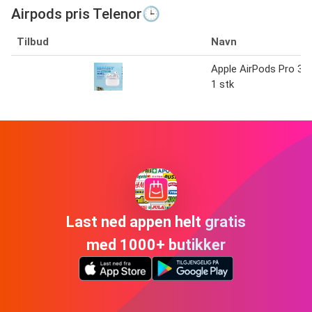
Airpods pris Telenor🕒
Tilbud
Navn
Apple AirPods Pro 3
1 stk
Last ned appen helt gratis
med 1000+ butikker