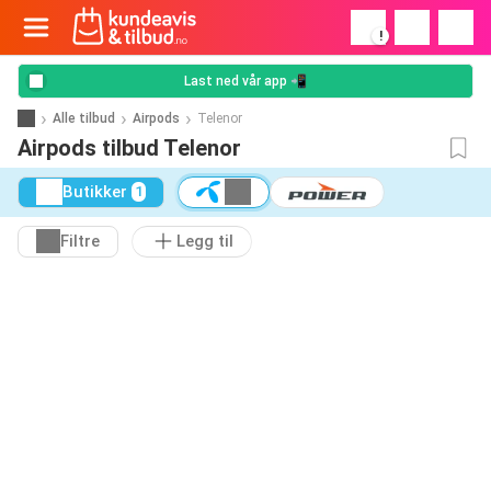
!
Last ned vår app 📲
Alle tilbud
Airpods
Telenor
Airpods tilbud Telenor
Butikker
1
Filtre
Legg til