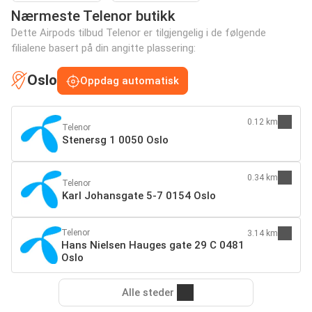
Nærmeste Telenor butikk
Dette Airpods tilbud Telenor er tilgjengelig i de følgende
filialene basert på din angitte plassering:
Oslo
Oppdag automatisk
0.12 km
Telenor
Stenersg 1 0050 Oslo
0.34 km
Telenor
Karl Johansgate 5-7 0154 Oslo
Telenor
3.14 km
Hans Nielsen Hauges gate 29 C 0481
Oslo
Alle steder