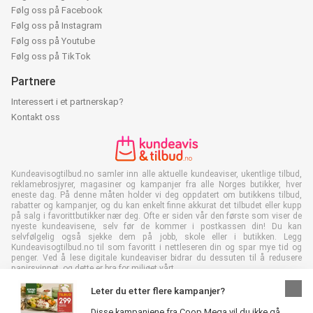
Følg oss på Facebook
Følg oss på Instagram
Følg oss på Youtube
Følg oss på TikTok
Partnere
Interessert i et partnerskap?
Kontakt oss
Kundeavisogtilbud.no samler inn alle aktuelle kundeaviser, ukentlige tilbud,
reklamebrosjyrer, magasiner og kampanjer fra alle Norges butikker, hver
eneste dag. På denne måten holder vi deg oppdatert om butikkens tilbud,
rabatter og kampanjer, og du kan enkelt finne akkurat det tilbudet eller kupp
på salg i favorittbutikker nær deg. Ofte er siden vår den første som viser de
nyeste kundeavisene, selv før de kommer i postkassen din! Du kan
selvfølgelig også sjekke dem på jobb, skole eller i butikken. Legg
Kundeavisogtilbud.no til som favoritt i nettleseren din og spar mye tid og
penger. Ved å lese digitale kundeaviser bidrar du dessuten til å redusere
papirsvinnet, og dette er bra for miljøet vårt.
Leter du etter flere kampanjer?
Disse kampanjene fra Coop Mega vil du ikke gå