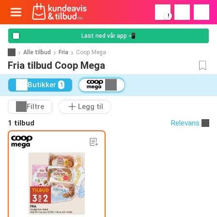
!
Last ned vår app 📲
Alle tilbud
Fria
Coop Mega
Fria tilbud Coop Mega
Butikker
1
Filtre
Legg til
1 tilbud
Relevans