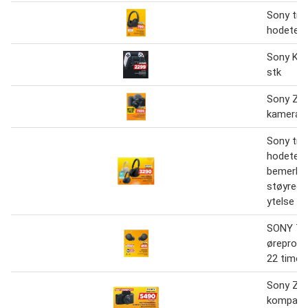
Sony trå
hodetele
Sony Kon
stk
Sony ZV
kameraki
Sony trå
hodetele
bemerkel
støyredu
ytelse
SONY Tr
ørepropp
22 timers
Sony ZV
kompakt