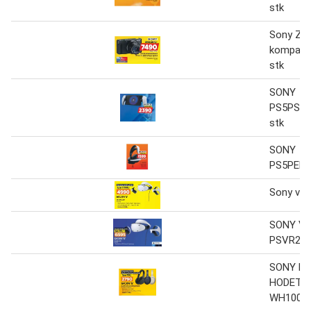
stk
Sony ZV
kompakt
stk
SONY
PS5PSPO
stk
SONY
PS5PELI
Sony vr-b
SONY VR
PSVR2
SONY B
HODETE
WH1000