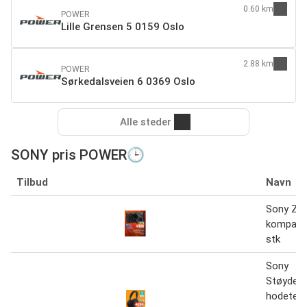
0.60 km
POWER
Lille Grensen 5 0159 Oslo
2.88 km
POWER
Sørkedalsveien 6 0369 Oslo
Alle steder
SONY pris POWER🕒
Tilbud
Navn
Sony ZV
kompakt
stk
Sony
Støydem
hodetele