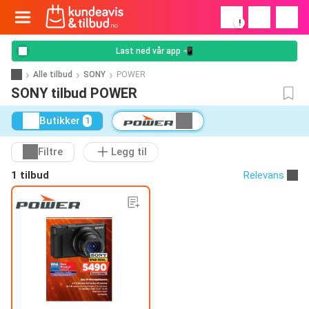
!
Last ned vår app 📲
Alle tilbud
SONY
POWER
SONY tilbud POWER
Butikker
1
Filtre
Legg til
1 tilbud
Relevans