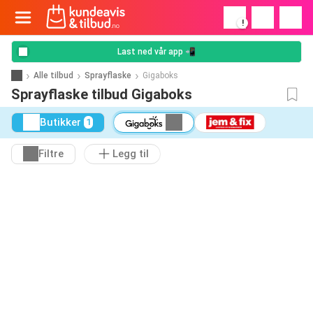
!
Last ned vår app 📲
Alle tilbud
Sprayflaske
Gigaboks
Sprayflaske tilbud Gigaboks
Butikker
1
Filtre
Legg til