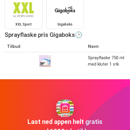
XXL Sport
Gigaboks
Sprayflaske pris Gigaboks🕒
Tilbud
Navn
Sprayflaske 750 ml
med kluter 1 stk
Last ned appen helt gratis