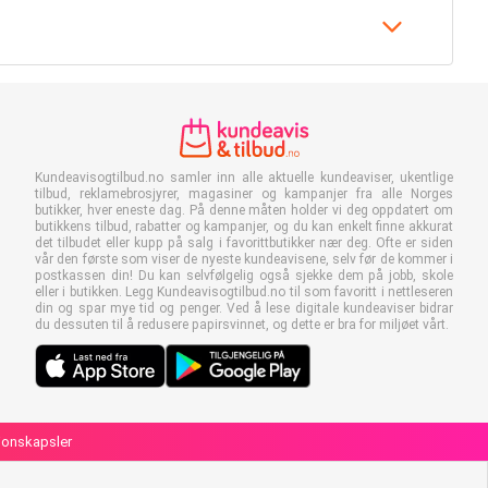
Kundeavisogtilbud.no samler inn alle aktuelle kundeaviser, ukentlige
tilbud, reklamebrosjyrer, magasiner og kampanjer fra alle Norges
butikker, hver eneste dag. På denne måten holder vi deg oppdatert om
butikkens tilbud, rabatter og kampanjer, og du kan enkelt finne akkurat
det tilbudet eller kupp på salg i favorittbutikker nær deg. Ofte er siden
vår den første som viser de nyeste kundeavisene, selv før de kommer i
postkassen din! Du kan selvfølgelig også sjekke dem på jobb, skole
eller i butikken. Legg Kundeavisogtilbud.no til som favoritt i nettleseren
din og spar mye tid og penger. Ved å lese digitale kundeaviser bidrar
du dessuten til å redusere papirsvinnet, og dette er bra for miljøet vårt.
sjonskapsler