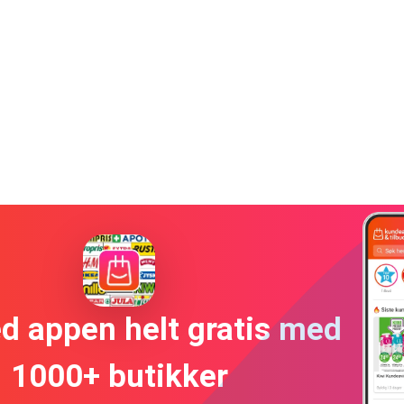
ed appen helt gratis med
1000+ butikker