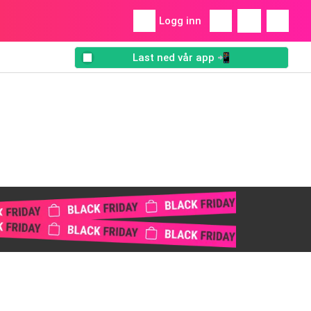
Logg inn
Last ned vår app 📲