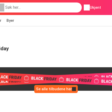
Ukjent
r
Byer
iday
Se alle tilbudene her