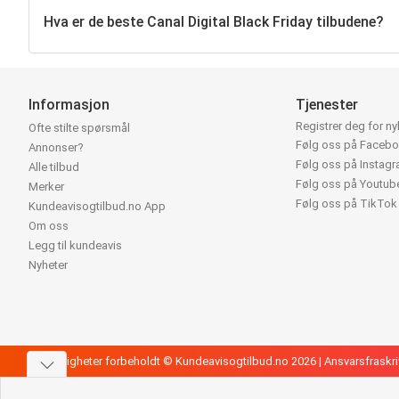
Hva er de beste Canal Digital Black Friday tilbudene?
Informasjon
Tjenester
Registrer deg for n
Ofte stilte spørsmål
Følg oss på Faceb
Annonser?
Følg oss på Instag
Alle tilbud
Følg oss på Youtub
Merker
Følg oss på TikTok
Kundeavisogtilbud.no App
Om oss
Legg til kundeavis
Nyheter
Alle rettigheter forbeholdt © Kundeavisogtilbud.no 2026 |
Ansvarsfraskri