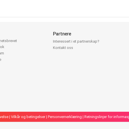
Partnere
yhetsbrevet
Interessert i et partnerskap?
ook
Kontakt oss
ram
e
velse
|
Vilkår og betingelser
|
Personvernerklæring
|
Retningslinjer for informa