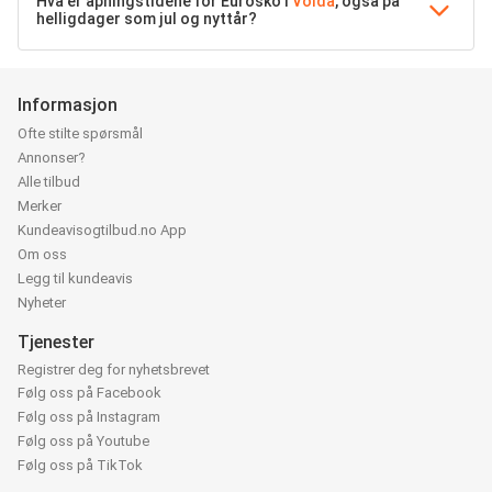
Hva er åpningstidene for Eurosko i
Volda
, også på
helligdager som jul og nyttår?
Informasjon
Ofte stilte spørsmål
Annonser?
Alle tilbud
Merker
Kundeavisogtilbud.no App
Om oss
Legg til kundeavis
Nyheter
Tjenester
Registrer deg for nyhetsbrevet
Følg oss på Facebook
Følg oss på Instagram
Følg oss på Youtube
Følg oss på TikTok