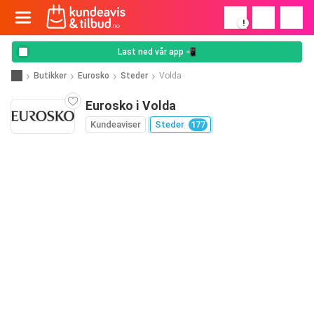
!
Last ned vår app 📲
Butikker
Eurosko
Steder
Volda
Eurosko i Volda
Kundeaviser
Steder
177