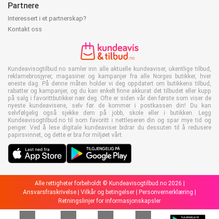
Partnere
Interessert i et partnerskap?
Kontakt oss
Kundeavisogtilbud.no samler inn alle aktuelle kundeaviser, ukentlige tilbud,
reklamebrosjyrer, magasiner og kampanjer fra alle Norges butikker, hver
eneste dag. På denne måten holder vi deg oppdatert om butikkens tilbud,
rabatter og kampanjer, og du kan enkelt finne akkurat det tilbudet eller kupp
på salg i favorittbutikker nær deg. Ofte er siden vår den første som viser de
nyeste kundeavisene, selv før de kommer i postkassen din! Du kan
selvfølgelig også sjekke dem på jobb, skole eller i butikken. Legg
Kundeavisogtilbud.no til som favoritt i nettleseren din og spar mye tid og
penger. Ved å lese digitale kundeaviser bidrar du dessuten til å redusere
papirsvinnet, og dette er bra for miljøet vårt.
Alle rettigheter forbeholdt © Kundeavisogtilbud.no 2026 |
Ansvarsfraskrivelse
|
Vilkår og betingelser
|
Personvernerklæring
|
Retningslinjer for informasjonskapsler