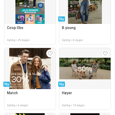
Ny
Coop Obs
B.young
Gyldig i 25 dager
Gyldig i 6 dager
Ny
Ny
Match
Høyer
Gyldig i 6 dager
Gyldig i 13 dager