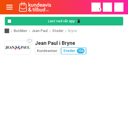
!
Last ned vår app 📲
Butikker
Jean Paul
Steder
Bryne
Jean Paul i Bryne
Kundeaviser
Steder
156