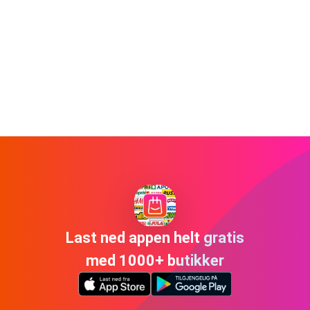
Last ned appen helt gratis
med 1000+ butikker