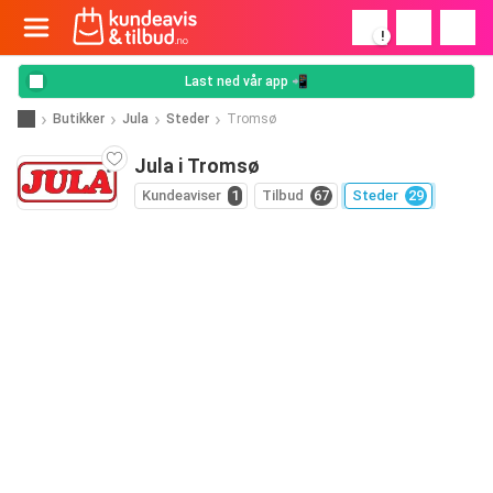
!
Last ned vår app 📲
Butikker
Jula
Steder
Tromsø
Jula i Tromsø
Kundeaviser
1
Tilbud
67
Steder
29