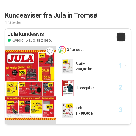
Kundeaviser fra Jula in Tromsø
1 Steder
Jula kundeavis
Gyldig: 6 aug. til 2 sep.
Ofte sett
Stativ
249,00 kr
Fleecejakke
Tak
1 499,00 kr