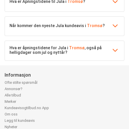
Hva er Åpningstidene til Jula i
Tromsø
?
Når kommer den nyeste Jula kundeavis i
Tromsø
?
Hva er åpningstidene for Jula i
Tromsø
, også på
helligdager som jul og nyttår?
Informasjon
Ofte stilte spørsmål
Annonser?
Alle tilbud
Merker
Kundeavisogtilbud.no App
Om oss
Legg til kundeavis
Nyheter