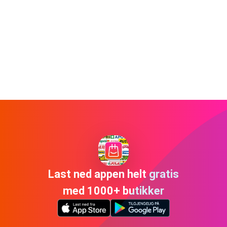
Last ned appen helt gratis
med 1000+ butikker