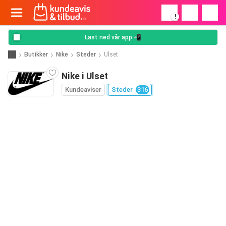
!
Last ned vår app 📲
Butikker
Nike
Steder
Ulset
Nike i Ulset
Kundeaviser
Steder
316