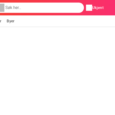
Ukjent
r
Byer