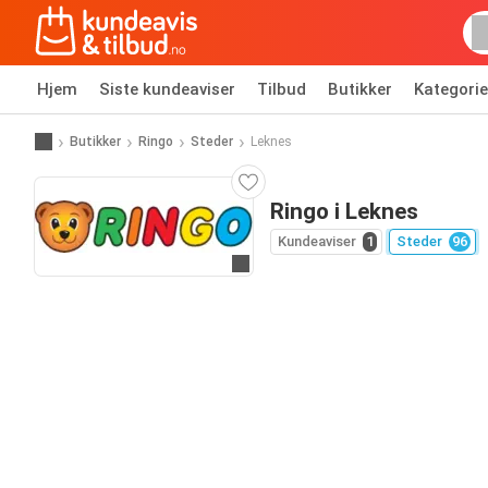
Hjem
Siste kundeaviser
Tilbud
Butikker
Kategorie
Butikker
Ringo
Steder
Leknes
Ringo i Leknes
Kundeaviser
1
Steder
96
Til nettsiden