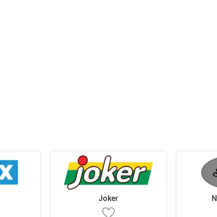
Joker
N