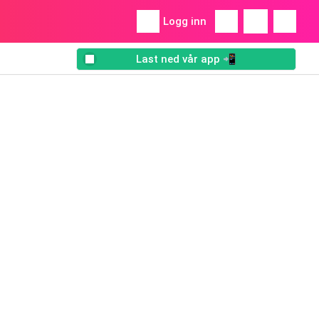
Logg inn
Last ned vår app 📲