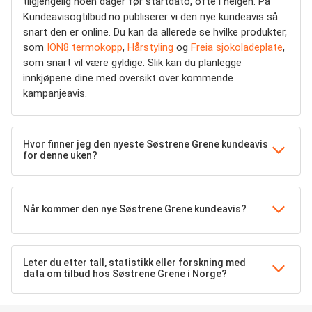
tilgjengelig noen dager før startdato, ofte i helgen. På
Kundeavisogtilbud.no publiserer vi den nye kundeavis så
snart den er online. Du kan da allerede se hvilke produkter,
som
ION8 termokopp
,
Hårstyling
og
Freia sjokoladeplate
,
som snart vil være gyldige. Slik kan du planlegge
innkjøpene dine med oversikt over kommende
kampanjeavis.
Hvor finner jeg den nyeste Søstrene Grene kundeavis
for denne uken?
Når kommer den nye Søstrene Grene kundeavis?
Leter du etter tall, statistikk eller forskning med
data om tilbud hos Søstrene Grene i Norge?