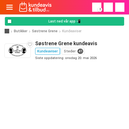
!
Last ned vår app 📲
Butikker
Søstrene Grene
Kundeaviser
Søstrene Grene kundeavis
Kundeaviser
Steder
41
Siste oppdatering: onsdag 20. mai 2026