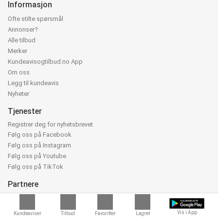
Informasjon
Ofte stilte spørsmål
Annonser?
Alle tilbud
Merker
Kundeavisogtilbud.no App
Om oss
Legg til kundeavis
Nyheter
Tjenester
Registrer deg for nyhetsbrevet
Følg oss på Facebook
Følg oss på Instagram
Følg oss på Youtube
Følg oss på TikTok
Partnere
Interessert i et partnerskap?
Kontakt oss
Vis i App
Kundeaviser
Tilbud
Favoritter
Lagret