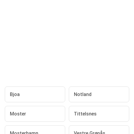
Bjoa
Notland
Moster
Tittelsnes
Mosterhamn
Vestre Grønås