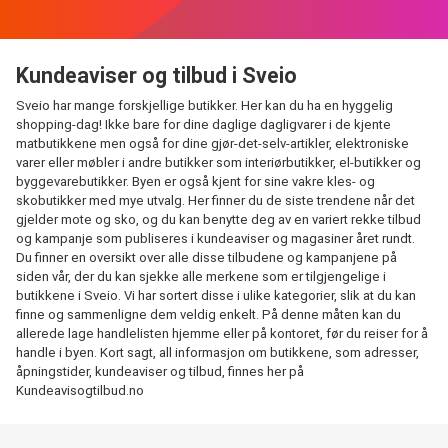
Kundeaviser og tilbud i Sveio
Sveio har mange forskjellige butikker. Her kan du ha en hyggelig
shopping-dag! Ikke bare for dine daglige dagligvarer i de kjente
matbutikkene men også for dine gjør-det-selv-artikler, elektroniske
varer eller møbler i andre butikker som interiørbutikker, el-butikker og
byggevarebutikker. Byen er også kjent for sine vakre kles- og
skobutikker med mye utvalg. Her finner du de siste trendene når det
gjelder mote og sko, og du kan benytte deg av en variert rekke tilbud
og kampanje som publiseres i kundeaviser og magasiner året rundt.
Du finner en oversikt over alle disse tilbudene og kampanjene på
siden vår, der du kan sjekke alle merkene som er tilgjengelige i
butikkene i Sveio. Vi har sortert disse i ulike kategorier, slik at du kan
finne og sammenligne dem veldig enkelt. På denne måten kan du
allerede lage handlelisten hjemme eller på kontoret, før du reiser for å
handle i byen. Kort sagt, all informasjon om butikkene, som adresser,
åpningstider, kundeaviser og tilbud, finnes her på
Kundeavisogtilbud.no