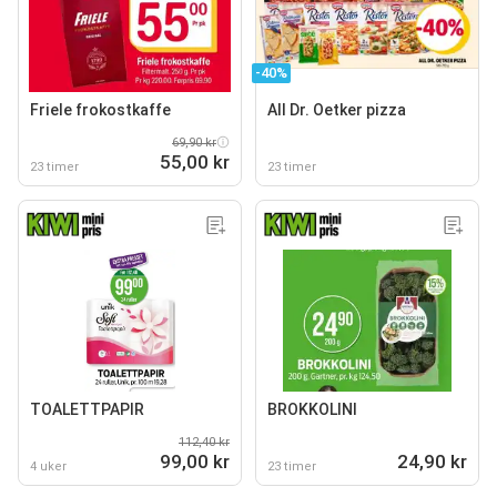
-40%
Friele frokostkaffe
All Dr. Oetker pizza
69,90 kr
55,00 kr
23 timer
23 timer
TOALETTPAPIR
BROKKOLINI
112,40 kr
99,00 kr
24,90 kr
4 uker
23 timer