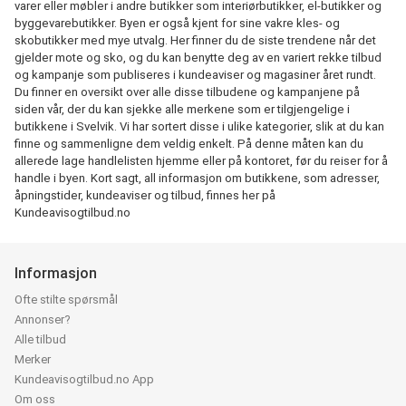
varer eller møbler i andre butikker som interiørbutikker, el-butikker og
byggevarebutikker. Byen er også kjent for sine vakre kles- og
skobutikker med mye utvalg. Her finner du de siste trendene når det
gjelder mote og sko, og du kan benytte deg av en variert rekke tilbud
og kampanje som publiseres i kundeaviser og magasiner året rundt.
Du finner en oversikt over alle disse tilbudene og kampanjene på
siden vår, der du kan sjekke alle merkene som er tilgjengelige i
butikkene i Svelvik. Vi har sortert disse i ulike kategorier, slik at du kan
finne og sammenligne dem veldig enkelt. På denne måten kan du
allerede lage handlelisten hjemme eller på kontoret, før du reiser for å
handle i byen. Kort sagt, all informasjon om butikkene, som adresser,
åpningstider, kundeaviser og tilbud, finnes her på
Kundeavisogtilbud.no
Informasjon
Ofte stilte spørsmål
Annonser?
Alle tilbud
Merker
Kundeavisogtilbud.no App
Om oss