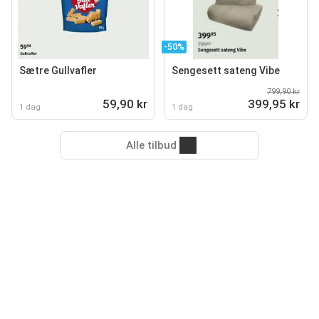
-50%
Sætre Gullvafler
Sengesett sateng Vibe
799,90 kr
59,90 kr
399,95 kr
1 dag
1 dag
Alle tilbud