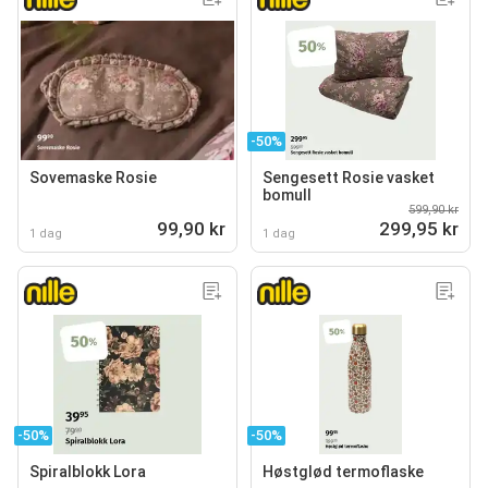
-50%
Sovemaske Rosie
Sengesett Rosie vasket
bomull
599,90 kr
99,90 kr
299,95 kr
1 dag
1 dag
-50%
-50%
Spiralblokk Lora
Høstglød termoflaske