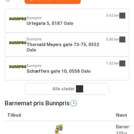
0.62 km
Bunnpris
Urtegata 5, 0187 Oslo
Bunnpris
0.86 km
Thorvald Meyers gate 73-75, 0552
Oslo
1.02 km
Bunnpris
Schæffers gate 10, 0558 Oslo
Alle steder
Barnemat pris Bunnpris🕒
Tilbud
Navn
Barnemat
125 g