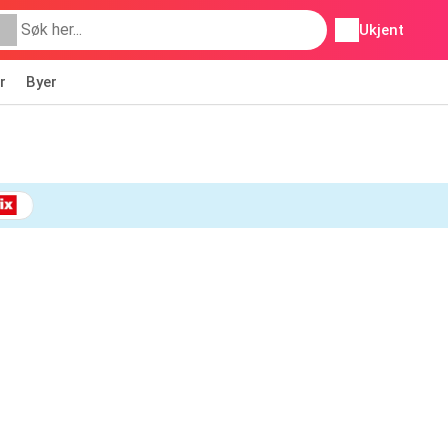
Ukjent
r
Byer