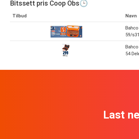
Bitssett pris Coop Obs🕒
Tilbud
Navn
Bahco 
59/s3
Bahco 
54 Del
Last n