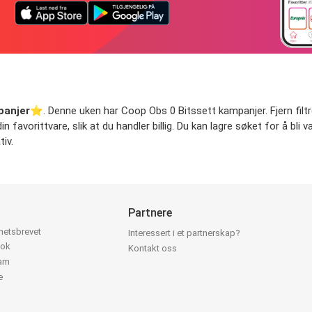
panjer
⭐️. Denne uken har Coop Obs 0 Bitssett kampanjer. Fjern filtr
n favorittvare, slik at du handler billig. Du kan lagre søket for å bli 
iv.
Partnere
yhetsbrevet
Interessert i et partnerskap?
ook
Kontakt oss
ram
e