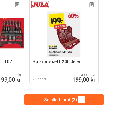
tt 107
Bor-/bitssett 246 deler
399,00 kr
499,00 kr
199,00 kr
199,00 kr
25 dager
Se alle tilbud (3)