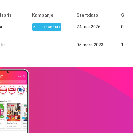
dspris
Kampanje
Startdato
Slutt
kr
24 mai 2026
06 jun
50,00 kr Rabatt
 kr
05 mars 2023
18 ma