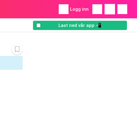
Logg inn
Last ned vår app 📲