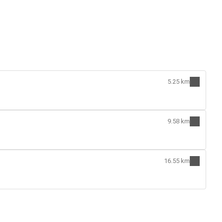
5.25 km
9.58 km
16.55 km