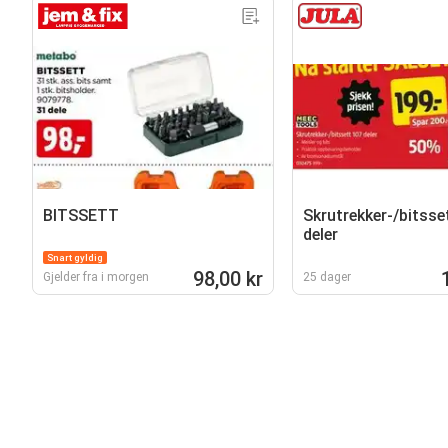
BITSSETT
Skrutrekker-/bitsse
deler
Snart gyldig
98,00 kr
Gjelder fra i morgen
25 dager