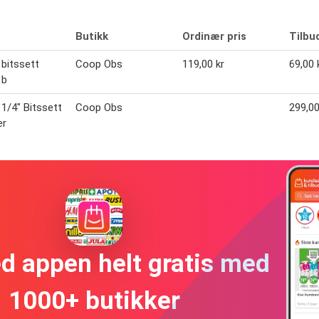
Butikk
Ordinær pris
Tilbu
bitssett
Coop Obs
119,00 kr
69,00 
1b
1/4" Bitssett
Coop Obs
299,00
er
ed appen helt gratis med
1000+ butikker