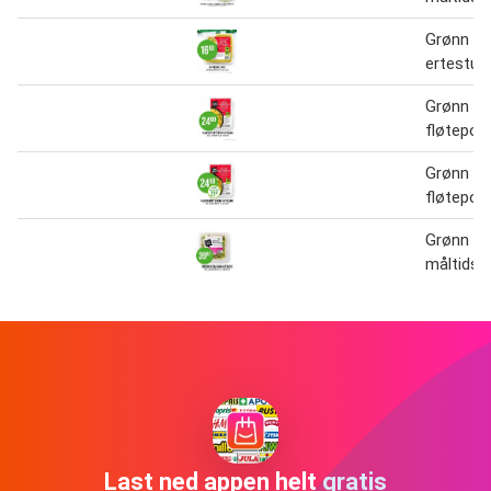
Grønn og
ertestui
Grønn og
fløtepot
Grønn og
fløtepot
Grønn og
måltidss
Last ned appen helt gratis