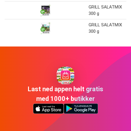
GRILL SALATMIX
300 g
GRILL SALATMIX
300 g
Last ned appen helt gratis
med 1000+ butikker