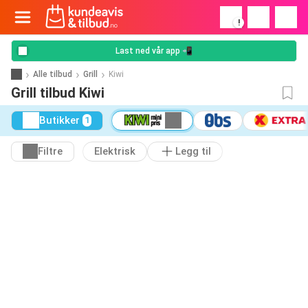
!
Last ned vår app 📲
Alle tilbud
Grill
Kiwi
Grill tilbud Kiwi
Butikker
1
Filtre
Elektrisk
Legg til