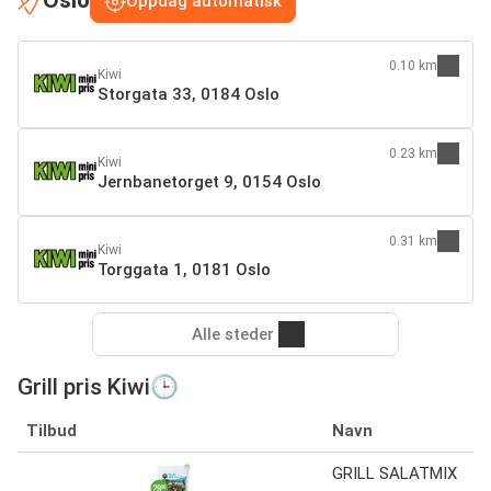
Oslo
Oppdag automatisk
0.10 km
Kiwi
Storgata 33, 0184 Oslo
0.23 km
Kiwi
Jernbanetorget 9, 0154 Oslo
0.31 km
Kiwi
Torggata 1, 0181 Oslo
Alle steder
Grill pris Kiwi🕒
Tilbud
Navn
GRILL SALATMIX