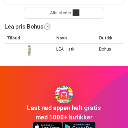
Alle steder
Lea pris Bohus🕒
Tilbud
Navn
Butikk
LEA 1 stk
Bohus
Last ned appen helt gratis
med 1000+ butikker