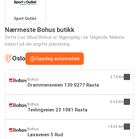
Sport Outlet
Nærmeste Bohus butikk
Dette Lea tilbud Bohus er tilgjengelig i de følgende filialene
basert på din angitte plassering:
Oslo
Oppdag automatisk
3.74 km
Bohus
Drammensveien 130 0277 Rasta
6.64 km
Bohus
Tevlingveien 23 1081 Rasta
14.56 km
Bohus
Løxaveien 5 Rud