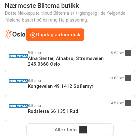
Nærmeste Biltema butikk
Dette Nakkepute tilbud Biltema er tilgjengelig i de følgende
filialene basert på din angitte plassering:
Oslo
Oppdag automatisk
Biltema
5.53 km
Alna Senter, Alnabru, Strømsveien
245 0668 Oslo
13.63 km
Biltema
Kongeveien 49 1412 Sofiemyr
14.51 km
Biltema
Rudsletta 66 1351 Rud
Alle steder