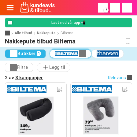
!
Last ned vår app 📲
Alle tilbud
Nakkepute
Biltema
Nakkepute tilbud Biltema
Butikker
1
Filtre
Legg til
2 av
3 kampanjer
Relevans