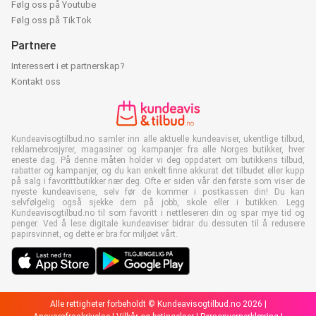
Følg oss på Youtube
Følg oss på TikTok
Partnere
Interessert i et partnerskap?
Kontakt oss
Kundeavisogtilbud.no samler inn alle aktuelle kundeaviser, ukentlige tilbud,
reklamebrosjyrer, magasiner og kampanjer fra alle Norges butikker, hver
eneste dag. På denne måten holder vi deg oppdatert om butikkens tilbud,
rabatter og kampanjer, og du kan enkelt finne akkurat det tilbudet eller kupp
på salg i favorittbutikker nær deg. Ofte er siden vår den første som viser de
nyeste kundeavisene, selv før de kommer i postkassen din! Du kan
selvfølgelig også sjekke dem på jobb, skole eller i butikken. Legg
Kundeavisogtilbud.no til som favoritt i nettleseren din og spar mye tid og
penger. Ved å lese digitale kundeaviser bidrar du dessuten til å redusere
papirsvinnet, og dette er bra for miljøet vårt.
Alle rettigheter forbeholdt © Kundeavisogtilbud.no 2026 |