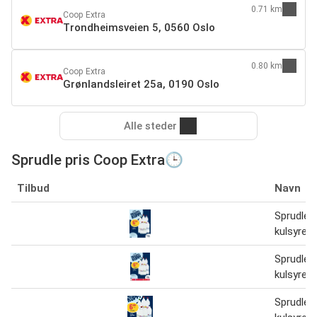
0.71 km
Coop Extra
Trondheimsveien 5, 0560 Oslo
0.80 km
Coop Extra
Grønlandsleiret 25a, 0190 Oslo
Alle steder
Sprudle pris Coop Extra🕒
Tilbud
Navn
Sprudle 
kulsyre o
Sprudle 
kulsyre o
Sprudle 