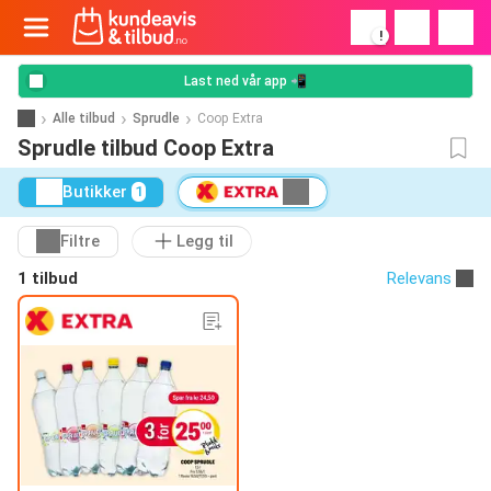
!
Last ned vår app 📲
Alle tilbud
Sprudle
Coop Extra
Sprudle tilbud Coop Extra
Butikker
1
Filtre
Legg til
1 tilbud
Relevans