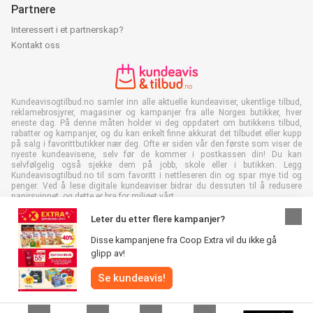
Partnere
Interessert i et partnerskap?
Kontakt oss
Kundeavisogtilbud.no samler inn alle aktuelle kundeaviser, ukentlige tilbud,
reklamebrosjyrer, magasiner og kampanjer fra alle Norges butikker, hver
eneste dag. På denne måten holder vi deg oppdatert om butikkens tilbud,
rabatter og kampanjer, og du kan enkelt finne akkurat det tilbudet eller kupp
på salg i favorittbutikker nær deg. Ofte er siden vår den første som viser de
nyeste kundeavisene, selv før de kommer i postkassen din! Du kan
selvfølgelig også sjekke dem på jobb, skole eller i butikken. Legg
Kundeavisogtilbud.no til som favoritt i nettleseren din og spar mye tid og
penger. Ved å lese digitale kundeaviser bidrar du dessuten til å redusere
papirsvinnet, og dette er bra for miljøet vårt.
Leter du etter flere kampanjer?
Disse kampanjene fra Coop Extra vil du ikke gå
glipp av!
Alle rettigheter forbeholdt © Kundeavisogtilbud.no 2026 |
Se kundeavis!
Ansvarsfraskrivelse
|
Vilkår og betingelser
|
Personvernerklæring
|
Retningslinjer for informasjonskapsler