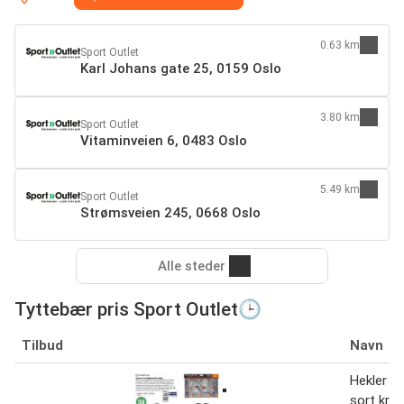
0.63 km
Sport Outlet
Karl Johans gate 25, 0159 Oslo
3.80 km
Sport Outlet
Vitaminveien 6, 0483 Oslo
5.49 km
Sport Outlet
Strømsveien 245, 0668 Oslo
Alle steder
Tyttebær pris Sport Outlet🕒
Tilbud
Navn
Hekler t
sort krok