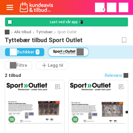
!
Last ned vår app 📲
Alle tilbud
Tyttebær
Sport Outlet
Tyttebær tilbud Sport Outlet
Butikker
1
Filtre
Legg til
2 tilbud
Relevans