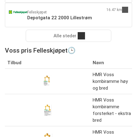
16.47 km
Felleskjøpet
Depotgata 22 2000 Lillestrøm
Alle steder
Voss pris Felleskjøpet🕒
Tilbud
Navn
HMR Voss
kombiramme høy
og bred
HMR Voss
kombiramme
forsterket - ekstra
bred
HMR Voss