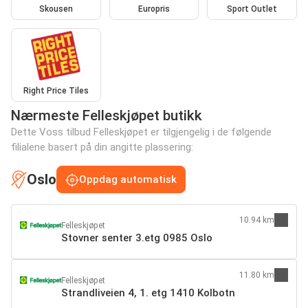
Skousen
Europris
Sport Outlet
Right Price Tiles
Nærmeste Felleskjøpet butikk
Dette Voss tilbud Felleskjøpet er tilgjengelig i de følgende
filialene basert på din angitte plassering:
Oslo
Oppdag automatisk
10.94 km
Felleskjøpet
Stovner senter 3.etg 0985 Oslo
11.80 km
Felleskjøpet
Strandliveien 4, 1. etg 1410 Kolbotn