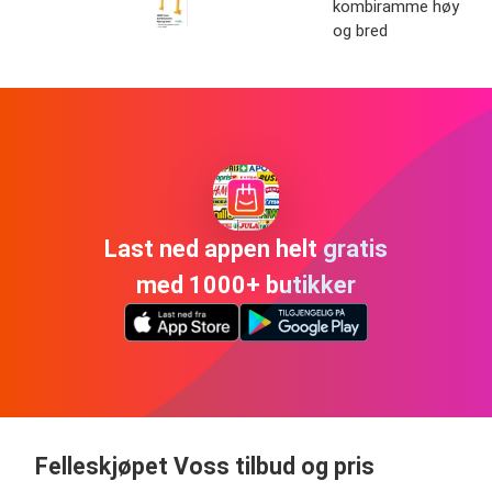
kombiramme høy
og bred
Last ned appen helt gratis
med 1000+ butikker
Felleskjøpet Voss tilbud og pris