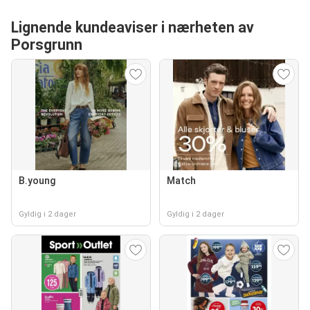
Lignende kundeaviser i nærheten av
Porsgrunn
B.young
Match
Gyldig i 2 dager
Gyldig i 2 dager