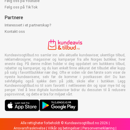
Følg oss på Youtube
Følg oss på TikTok
Partnere
Interessert i et partnerskap?
Kontakt oss
Kundeavisogtilbud.no samler inn alle aktuelle kundeaviser, ukentlige tilbud,
reklamebrosjyrer, magasiner og kampanjer fra alle Norges butikker, hver
eneste dag. På denne måten holder vi deg oppdatert om butikkens tilbud,
rabatter og kampanjer, og du kan enkelt finne akkurat det tilbudet eller kupp
på salg i favorittbutikker nær deg. Ofte er siden vår den første som viser de
nyeste kundeavisene, selv før de kommer i postkassen din! Du kan
selvfølgelig også sjekke dem på jobb, skole eller i butikken. Legg
Kundeavisogtilbud.no til som favoritt i nettleseren din og spar mye tid og
penger. Ved å lese digitale kundeaviser bidrar du dessuten til å redusere
papirsvinnet, og dette er bra for miljøet vårt.
Alle rettigheter forbeholdt © Kundeavisogtilbud.no 2026 |
Ansvarsfraskrivelse
|
Vilkår og betingelser
|
Personvernerklæring
|