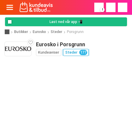
!
Last ned vår app 📲
Butikker
Eurosko
Steder
Porsgrunn
Eurosko i Porsgrunn
Kundeaviser
Steder
177