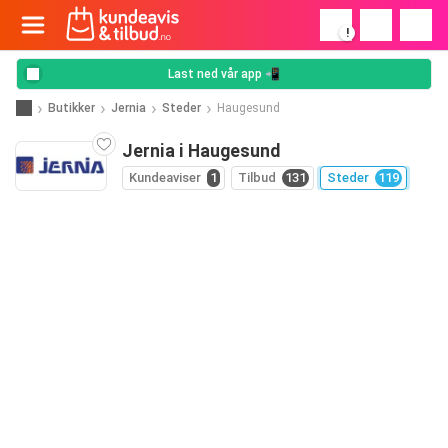
!
Last ned vår app 📲
Butikker
Jernia
Steder
Haugesund
Jernia i Haugesund
Kundeaviser
1
Tilbud
131
Steder
119