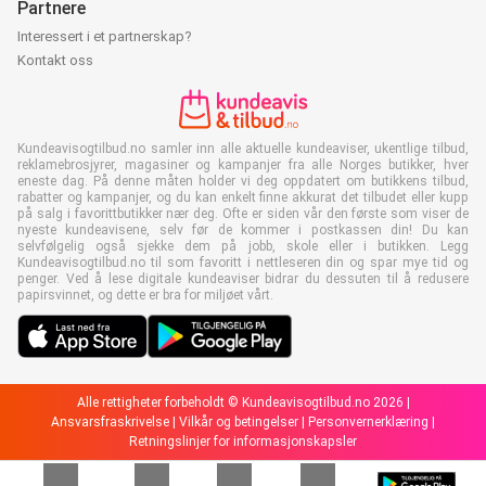
Partnere
Interessert i et partnerskap?
Kontakt oss
Kundeavisogtilbud.no samler inn alle aktuelle kundeaviser, ukentlige tilbud,
reklamebrosjyrer, magasiner og kampanjer fra alle Norges butikker, hver
eneste dag. På denne måten holder vi deg oppdatert om butikkens tilbud,
rabatter og kampanjer, og du kan enkelt finne akkurat det tilbudet eller kupp
på salg i favorittbutikker nær deg. Ofte er siden vår den første som viser de
nyeste kundeavisene, selv før de kommer i postkassen din! Du kan
selvfølgelig også sjekke dem på jobb, skole eller i butikken. Legg
Kundeavisogtilbud.no til som favoritt i nettleseren din og spar mye tid og
penger. Ved å lese digitale kundeaviser bidrar du dessuten til å redusere
papirsvinnet, og dette er bra for miljøet vårt.
Alle rettigheter forbeholdt © Kundeavisogtilbud.no 2026 |
Ansvarsfraskrivelse
|
Vilkår og betingelser
|
Personvernerklæring
|
Retningslinjer for informasjonskapsler