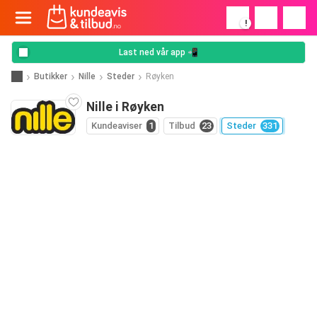
!
Last ned vår app 📲
Butikker
Nille
Steder
Røyken
Nille i Røyken
Kundeaviser
1
Tilbud
23
Steder
331