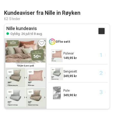
Kundeaviser fra Nille in Røyken
62 Steder
Nille kundeavis
Gyldig: 26 juli til 8 aug.
Ofte sett
Putevar
149,95 kr
Sengesett
249,95 kr
Pute
349,90 kr