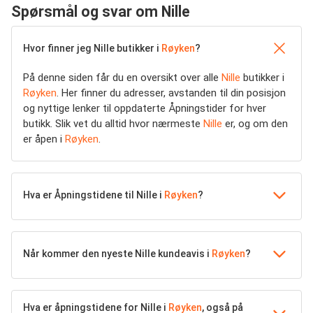
Spørsmål og svar om Nille
Hvor finner jeg Nille butikker i
Røyken
?
På denne siden får du en oversikt over alle
Nille
butikker i
Røyken
. Her finner du adresser, avstanden til din posisjon
og nyttige lenker til oppdaterte Åpningstider for hver
butikk. Slik vet du alltid hvor nærmeste
Nille
er, og om den
er åpen i
Røyken
.
Hva er Åpningstidene til Nille i
Røyken
?
Når kommer den nyeste Nille kundeavis i
Røyken
?
Hva er åpningstidene for Nille i
Røyken
, også på