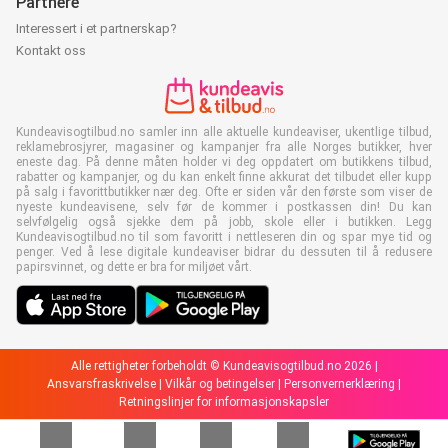
Partnere
Interessert i et partnerskap?
Kontakt oss
Kundeavisogtilbud.no samler inn alle aktuelle kundeaviser, ukentlige tilbud,
reklamebrosjyrer, magasiner og kampanjer fra alle Norges butikker, hver
eneste dag. På denne måten holder vi deg oppdatert om butikkens tilbud,
rabatter og kampanjer, og du kan enkelt finne akkurat det tilbudet eller kupp
på salg i favorittbutikker nær deg. Ofte er siden vår den første som viser de
nyeste kundeavisene, selv før de kommer i postkassen din! Du kan
selvfølgelig også sjekke dem på jobb, skole eller i butikken. Legg
Kundeavisogtilbud.no til som favoritt i nettleseren din og spar mye tid og
penger. Ved å lese digitale kundeaviser bidrar du dessuten til å redusere
papirsvinnet, og dette er bra for miljøet vårt.
Alle rettigheter forbeholdt © Kundeavisogtilbud.no 2026 |
Ansvarsfraskrivelse
|
Vilkår og betingelser
|
Personvernerklæring
|
Retningslinjer for informasjonskapsler